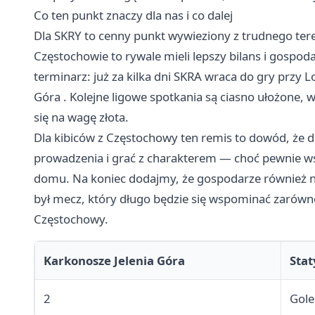
Co ten punkt znaczy dla nas i co dalej
Dla SKRY to cenny punkt wywieziony z trudnego ter
Częstochowie to rywale mieli lepszy bilans i gospod
terminarz: już za kilka dni SKRA wraca do gry przy 
Góra
. Kolejne ligowe spotkania są ciasno ułożone,
się na wagę złota.
Dla kibiców z Częstochowy ten remis to dowód, że d
prowadzenia i grać z charakterem — choć pewnie wsz
domu. Na koniec dodajmy, że gospodarze również n
był mecz, który długo będzie się wspominać zarówno 
Częstochowy.
Karkonosze Jelenia Góra
Stat
2
Gole