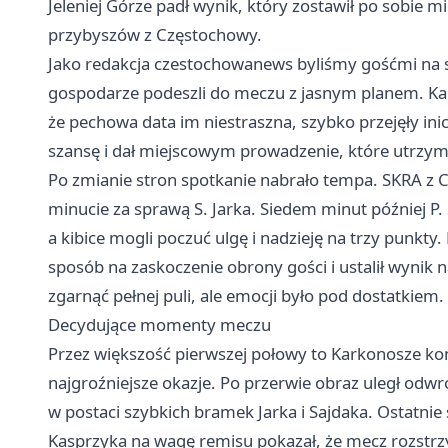
Jeleniej Górze
padł wynik, który zostawił po sobie m
przybyszów z Częstochowy.
Jako redakcja czestochowanews byliśmy gośćmi na st
gospodarze podeszli do meczu z jasnym planem. Kar
że pechowa data im niestraszna, szybko przejęły in
szansę i dał miejscowym prowadzenie, które utrzyma
Po zmianie stron spotkanie nabrało tempa. SKRA z 
minucie za sprawą S. Jarka. Siedem minut później P
a kibice mogli poczuć ulgę i nadzieję na trzy punkty
sposób na zaskoczenie obrony gości i ustalił wynik n
zgarnąć pełnej puli, ale emocji było pod dostatkiem.
Decydujące momenty meczu
Przez większość pierwszej połowy to Karkonosze kon
najgroźniejsze okazje. Po przerwie obraz uległ odw
w postaci szybkich bramek Jarka i Sajdaka. Ostatnie
Kasprzyka na wagę remisu pokazał, że mecz rozstrz