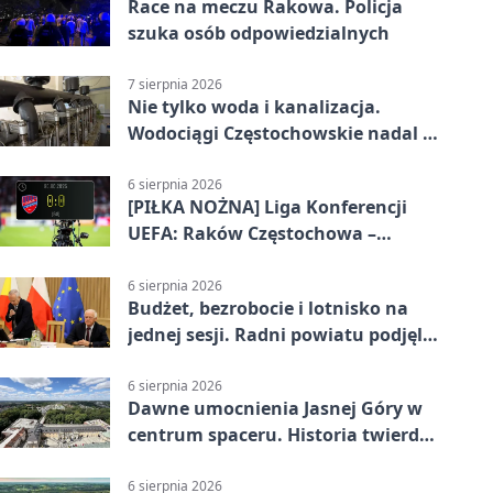
Race na meczu Rakowa. Policja
szuka osób odpowiedzialnych
7 sierpnia 2026
Nie tylko woda i kanalizacja.
Wodociągi Częstochowskie nadal w
systemie EMAS
6 sierpnia 2026
[PIŁKA NOŻNA] Liga Konferencji
UEFA: Raków Częstochowa –
Hammarby FF 0:0 w pierwszym
meczu III rundy eliminacji
6 sierpnia 2026
Budżet, bezrobocie i lotnisko na
jednej sesji. Radni powiatu podjęli
decyzje
6 sierpnia 2026
Dawne umocnienia Jasnej Góry w
centrum spaceru. Historia twierdzy
z nowej perspektywy
6 sierpnia 2026