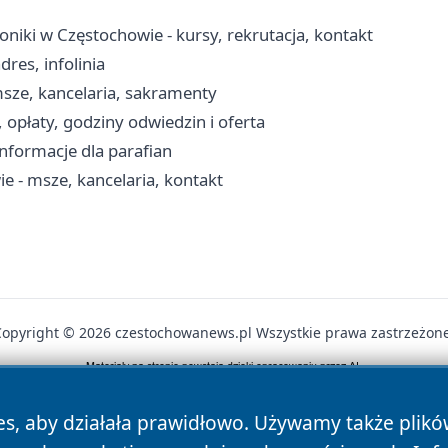
niki w Częstochowie - kursy, rekrutacja, kontakt
res, infolinia
msze, kancelaria, sakramenty
opłaty, godziny odwiedzin i oferta
 informacje dla parafian
e - msze, kancelaria, kontakt
Copyright © 2026 czestochowanews.pl Wszystkie prawa zastrzeżone
News
Autorzy
Polityka Prywatności
Polityka Cookie
es, aby działała prawidłowo. Używamy także plik