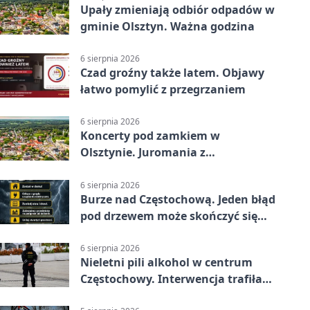
Upały zmieniają odbiór odpadów w
gminie Olsztyn. Ważna godzina
6 sierpnia 2026
Czad groźny także latem. Objawy
łatwo pomylić z przegrzaniem
6 sierpnia 2026
Koncerty pod zamkiem w
Olsztynie. Juromania z
mappingiem i efektami
6 sierpnia 2026
Burze nad Częstochową. Jeden błąd
pod drzewem może skończyć się
tragedią
6 sierpnia 2026
Nieletni pili alkohol w centrum
Częstochowy. Interwencja trafiła
na policję