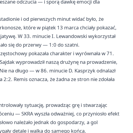
ieszane odczucia — i sporą dawkę emocji dla
adionie i od pierwszych minut widać było, że
konosze, które w piątek 13 marca chciały pokazać,
icjatywę. W 33. minucie I. Lewandowski wykorzystał
ło się do przerwy — 1:0 do szatni.
Częstochowy pokazała charakter i wyrównała w 71.
. Sajdak wyprowadził naszą drużynę na prowadzenie,
. Nie na długo — w 86. minucie D. Kasprzyk odnalazł
a 2:2. Remis oznacza, że żadna ze stron nie zdołała
trolowały sytuację, prowadząc grę i stwarzając
róceniu — SKRA wyszła odważniej, co przyniosło efekt
 słowo należało jednak do gospodarzy, a gol
ygały detale i walka do samego końca.