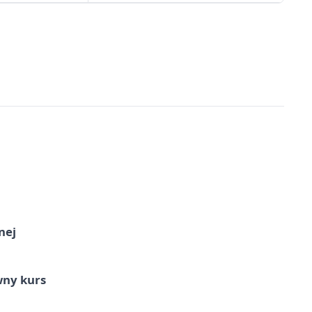
nej
wny kurs