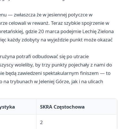
enu — zwłaszcza że w jesiennej potyczce w
arze celowali w rewanż. Teraz szybkie spojrzenie w
Loretańskiej, gdzie 20 marca podejmie Lechię
Zielona
 więc każdy zdobyty na wyjeździe punkt może okazać
rużyna potrafi odbudować się po utracie
yscy woleliby, by trzy punkty pojechały z nami do
ie będą zawiedzeni spektakularnym finiszem — to
na trybunach w Jeleniej Górze, jak i na ulicach
ystyka
SKRA Częstochowa
2