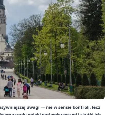
sywniejszej uwagi — nie w sensie kontroli, lecz
com zasady opieki nad zwierzętami i skutki ich