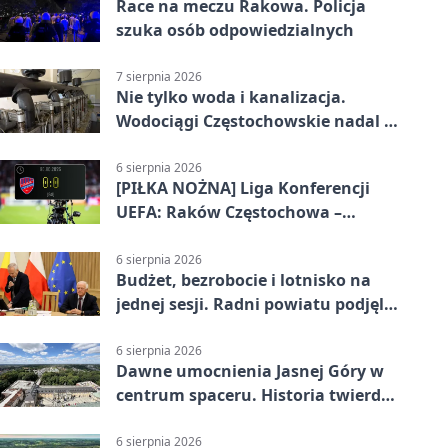
Race na meczu Rakowa. Policja
szuka osób odpowiedzialnych
7 sierpnia 2026
Nie tylko woda i kanalizacja.
Wodociągi Częstochowskie nadal w
systemie EMAS
6 sierpnia 2026
[PIŁKA NOŻNA] Liga Konferencji
UEFA: Raków Częstochowa –
Hammarby FF 0:0 w pierwszym
meczu III rundy eliminacji
6 sierpnia 2026
Budżet, bezrobocie i lotnisko na
jednej sesji. Radni powiatu podjęli
decyzje
6 sierpnia 2026
Dawne umocnienia Jasnej Góry w
centrum spaceru. Historia twierdzy
z nowej perspektywy
6 sierpnia 2026