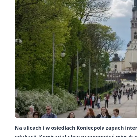
Na ulicach i w osiedlach Koniecpola zapach inten
edukacji. Komisariat chce przypomnieć mieszkań