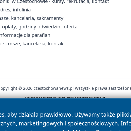
niki w Częstochowie - kursy, rekrutacja, kontakt
res, infolinia
msze, kancelaria, sakramenty
opłaty, godziny odwiedzin i oferta
 informacje dla parafian
e - msze, kancelaria, kontakt
Copyright © 2026 czestochowanews.pl Wszystkie prawa zastrzeżone
News
Autorzy
Polityka Prywatności
Polityka Cookie
es, aby działała prawidłowo. Używamy także plik
cznych, marketingowych i społecznościowych. Inf