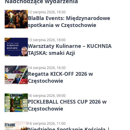
Nadchodzące wydarzenia
12 sierpnia 2026, 19:30
BlaBla Events: Międzynarodowe
spotkania w Częstochowie
13 sierpnia 2026, 18:00
Warsztaty Kulinarne – KUCHNIA
TAJSKA: smaki Azji
14 sierpnia 2026, 16:30
Regatta KICK-OFF 2026 w
Częstochowie
16 sierpnia 2026, 09:00
PICKLEBALL CHESS CUP 2026 w
Częstochowie
16 sierpnia 2026, 11:00
Niedzielne Spotkanie Kościoła |