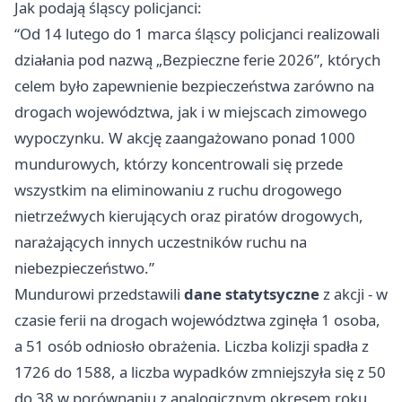
Jak podają śląscy policjanci:
“Od 14 lutego do 1 marca śląscy policjanci realizowali
działania pod nazwą „Bezpieczne ferie 2026”, których
celem było zapewnienie bezpieczeństwa zarówno na
drogach województwa, jak i w miejscach zimowego
wypoczynku. W akcję zaangażowano ponad 1000
mundurowych, którzy koncentrowali się przede
wszystkim na eliminowaniu z ruchu drogowego
nietrzeźwych kierujących oraz piratów drogowych,
narażających innych uczestników ruchu na
niebezpieczeństwo.”
Mundurowi przedstawili
dane statytsyczne
z akcji - w
czasie ferii na drogach województwa zginęła 1 osoba,
a 51 osób odniosło obrażenia. Liczba kolizji spadła z
1726 do 1588, a liczba wypadków zmniejszyła się z 50
do 38 w porównaniu z analogicznym okresem roku