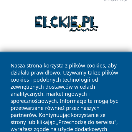
Nasza strona korzysta z plików cookies, aby
działała prawidłowo. Używamy także plików
cookies i podobnych technologii od
Copyright © 2026 czestochowanews.pl Wszystkie prawa
zewnętrznych dostawców w celach
zastrzeżone.
analitycznych, marketingowych i
społecznościowych. Informacje te mogą być
przetwarzane również przez naszych
Polityka
Polityka
News
Autorzy
partnerów. Kontynuując korzystanie ze
Prywatności
Cookies
strony lub klikając „Przechodzę do serwisu",
wyrażasz zgodę na użycie dodatkowych
cześć