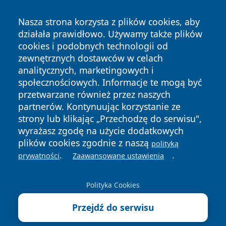
Nasza strona korzysta z plików cookies, aby
działała prawidłowo. Używamy także plików
cookies i podobnych technologii od
zewnętrznych dostawców w celach
Copyright © 2026 czestochowanews.pl Wszystkie prawa
analitycznych, marketingowych i
zastrzeżone.
społecznościowych. Informacje te mogą być
przetwarzane również przez naszych
partnerów. Kontynuując korzystanie ze
Polityka
Polityka
News
Autorzy
strony lub klikając „Przechodzę do serwisu",
Prywatności
Cookies
wyrażasz zgodę na użycie dodatkowych
plików cookies zgodnie z naszą
polityką
cześć
.
.
prywatności
Zaawansowane ustawienia
Polityka Cookies
Przejdź do serwisu