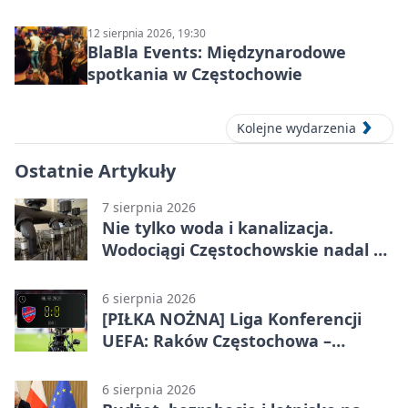
12 sierpnia 2026, 19:30
BlaBla Events: Międzynarodowe
spotkania w Częstochowie
Kolejne wydarzenia
Ostatnie Artykuły
7 sierpnia 2026
Nie tylko woda i kanalizacja.
Wodociągi Częstochowskie nadal w
systemie EMAS
6 sierpnia 2026
[PIŁKA NOŻNA] Liga Konferencji
UEFA: Raków Częstochowa –
Hammarby FF 0:0 w pierwszym
meczu III rundy eliminacji
6 sierpnia 2026