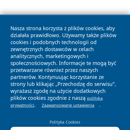
Nasza strona korzysta z plików cookies, aby
działała prawidłowo. Używamy także plików
cookies i podobnych technologii od
Copyright © 2026 czestochowanews.pl Wszystkie prawa
zewnętrznych dostawców w celach
zastrzeżone.
analitycznych, marketingowych i
społecznościowych. Informacje te mogą być
przetwarzane również przez naszych
Polityka
Polityka
News
Autorzy
partnerów. Kontynuując korzystanie ze
Prywatności
Cookies
strony lub klikając „Przechodzę do serwisu",
wyrażasz zgodę na użycie dodatkowych
cześć
plików cookies zgodnie z naszą
polityką
.
.
prywatności
Zaawansowane ustawienia
Polityka Cookies