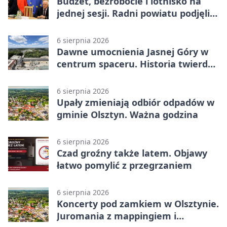
Budżet, bezrobocie i lotnisko na
jednej sesji. Radni powiatu podjęli
decyzje
6 sierpnia 2026
Dawne umocnienia Jasnej Góry w
centrum spaceru. Historia twierdzy
z nowej perspektywy
6 sierpnia 2026
Upały zmieniają odbiór odpadów w
gminie Olsztyn. Ważna godzina
6 sierpnia 2026
Czad groźny także latem. Objawy
łatwo pomylić z przegrzaniem
6 sierpnia 2026
Koncerty pod zamkiem w Olsztynie.
Juromania z mappingiem i