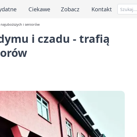
ydatne
Ciekawe
Zobacz
Kontakt
o najuboższych i seniorów
dymu i czadu - trafią
iorów