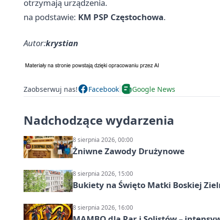
otrzymają urządzenia.
na podstawie:
KM PSP Częstochowa
.
Autor:
krystian
Zaobserwuj nas!
Facebook
Google News
Nadchodzące wydarzenia
8 sierpnia 2026, 00:00
Żniwne Zawody Drużynowe
8 sierpnia 2026, 15:00
Bukiety na Święto Matki Boskiej Ziel
8 sierpnia 2026, 16:00
MAMBO dla Par i Solistów – intensy