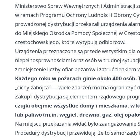
Ministerstwo Spraw Wewnętrznych i Administracji za
w ramach Programu Ochrony Ludności i Obrony Cyw
prowadzonej dystrybucji przekazali urządzenia ala
do Miejskiego Ośrodka Pomocy Społecznej w Częst
częstochowskiego, które wytypują odbiorców.
Urządzenia przeznaczone są przede wszystkim dla o
niepełnosprawnościami oraz osób w trudnej sytuacji
zmniejszenie liczby ofiar pożarów i zatruć tlenkiem 
Każdego roku w pożarach ginie około 400 osób.
T
„cichy zabójca” — wiele zdarzeń można ograniczyć 
Zakup i dystrybucja są elementem rządowego pro
czujki obejmie wszystkie domy i mieszkania, w 
lub paliwo (m.in. węgiel, drewno, gaz, olej opało
Na miejscu przekazania widać było zaangażowanie St
Procedury dystrybucji przewidują, że to samorządy 