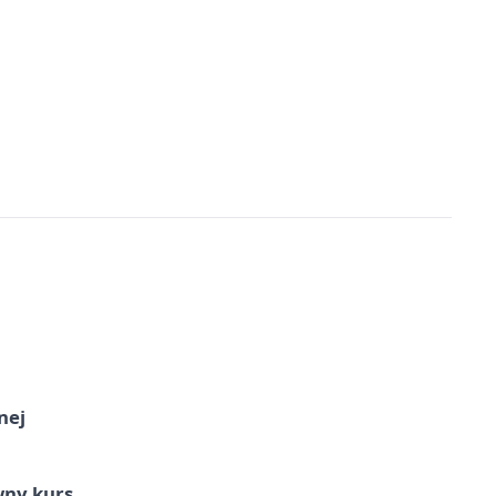
nej
wny kurs