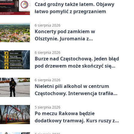
Czad groźny także latem. Objawy
łatwo pomylić z przegrzaniem
6 sierpnia 2026
Koncerty pod zamkiem w
Olsztynie. Juromania z
mappingiem i efektami
6 sierpnia 2026
Burze nad Częstochową. Jeden błąd
pod drzewem może skończyć się
tragedią
6 sierpnia 2026
Nieletni pili alkohol w centrum
Częstochowy. Interwencja trafiła
na policję
5 sierpnia 2026
Po meczu Rakowa będzie
dodatkowy tramwaj. Kurs ruszy ze
Stadionu Raków