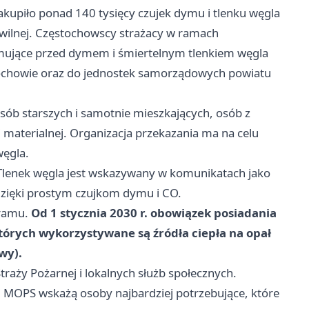
kupiło ponad 140 tysięcy czujek dymu i tlenku węgla
ilnej. Częstochowscy strażacy w ramach
rmujące przed dymem i śmiertelnym tlenkiem węgla
ochowie oraz do jednostek samorządowych powiatu
sób starszych i samotnie mieszkających, osób z
 materialnej. Organizacja przekazania ma na celu
węgla.
lenek węgla jest wskazywany w komunikatach jako
dzięki prostym czujkom dymu i CO.
gramu.
Od 1 stycznia 2030 r. obowiązek posiadania
których wykorzystywane są źródła ciepła na opał
wy).
raży Pożarnej i lokalnych służb społecznych.
i MOPS wskażą osoby najbardziej potrzebujące, które