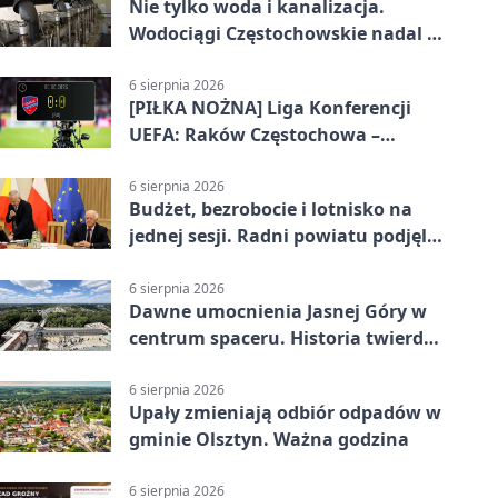
Nie tylko woda i kanalizacja.
Wodociągi Częstochowskie nadal w
systemie EMAS
6 sierpnia 2026
[PIŁKA NOŻNA] Liga Konferencji
UEFA: Raków Częstochowa –
Hammarby FF 0:0 w pierwszym
meczu III rundy eliminacji
6 sierpnia 2026
Budżet, bezrobocie i lotnisko na
jednej sesji. Radni powiatu podjęli
decyzje
6 sierpnia 2026
Dawne umocnienia Jasnej Góry w
centrum spaceru. Historia twierdzy
z nowej perspektywy
6 sierpnia 2026
Upały zmieniają odbiór odpadów w
gminie Olsztyn. Ważna godzina
6 sierpnia 2026