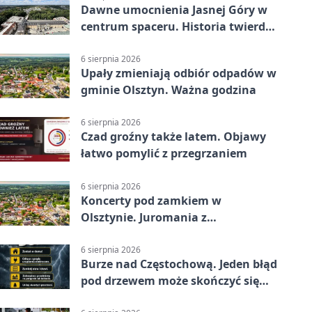
Dawne umocnienia Jasnej Góry w
centrum spaceru. Historia twierdzy
z nowej perspektywy
6 sierpnia 2026
Upały zmieniają odbiór odpadów w
gminie Olsztyn. Ważna godzina
6 sierpnia 2026
Czad groźny także latem. Objawy
łatwo pomylić z przegrzaniem
6 sierpnia 2026
Koncerty pod zamkiem w
Olsztynie. Juromania z
mappingiem i efektami
6 sierpnia 2026
Burze nad Częstochową. Jeden błąd
pod drzewem może skończyć się
tragedią