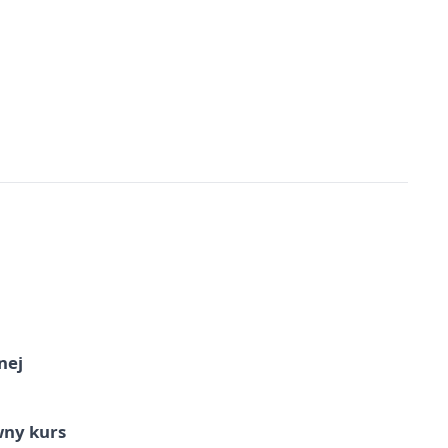
nej
wny kurs