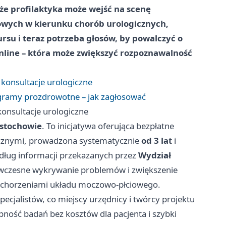
 że profilaktyka może wejść na scenę
owych w kierunku chorób urologicznych,
kursu i teraz potrzeba głosów, by powalczyć o
 online – która może zwiększyć rozpoznawalność
 konsultacje urologiczne
ramy prozdrowotne – jak zagłosować
konsultacje urologiczne
ęstochowie
. To inicjatywa oferująca bezpłatne
gicznymi, prowadzona systematycznie
od 3 lat
i
dług informacji przekazanych przez
Wydział
t wczesne wykrywanie problemów i zwiększenie
schorzeniami układu moczowo‑płciowego.
ecjalistów, co miejscy urzędnicy i twórcy projektu
ność badań bez kosztów dla pacjenta i szybki