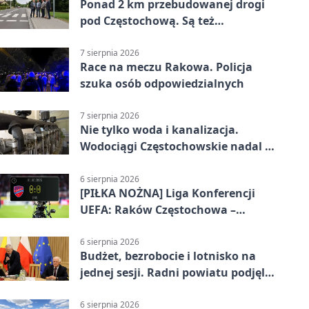
Ponad 2 km przebudowanej drogi
pod Częstochową. Są też
bezpieczniejsze przejścia
7 sierpnia 2026
Race na meczu Rakowa. Policja
szuka osób odpowiedzialnych
7 sierpnia 2026
Nie tylko woda i kanalizacja.
Wodociągi Częstochowskie nadal w
systemie EMAS
6 sierpnia 2026
[PIŁKA NOŻNA] Liga Konferencji
UEFA: Raków Częstochowa –
Hammarby FF 0:0 w pierwszym
meczu III rundy eliminacji
6 sierpnia 2026
Budżet, bezrobocie i lotnisko na
jednej sesji. Radni powiatu podjęli
decyzje
6 sierpnia 2026