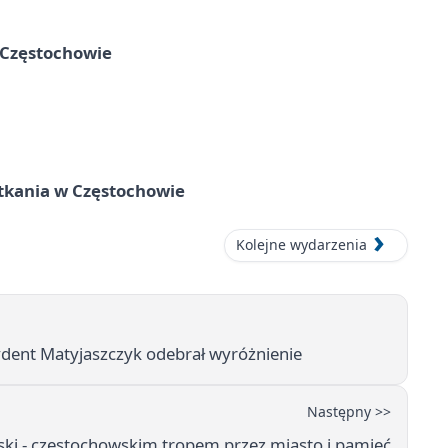
 Częstochowie
tkania w Częstochowie
Kolejne wydarzenia
dent Matyjaszczyk odebrał wyróżnienie
Następny >>
ki - częstochowskim tropem przez miasto i pamięć