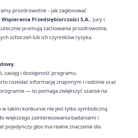
ramy prozdrowotne – jak zagłosować
 Wspierania Przedsiębiorczości S.A.
. Jury i
skutecznie promują zachowania prozdrowotne,
ych schorzeń lub ich czynników ryzyka.
ądowy
.
ań, zasięg i dostępność programu.
rto rozesłać informację znajomym i rodzinie oraz
 programie — to pomaga zwiększyć szanse na
 w takim konkursie nie jest tylko symboliczną
do większego zainteresowania badaniami i
t pojedynczy głos ma realne znaczenie dla