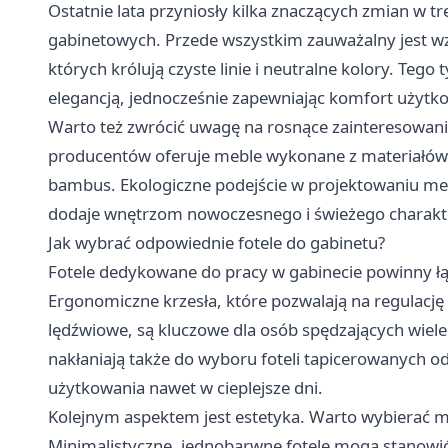
Ostatnie lata przyniosły kilka znaczących zmian w 
gabinetowych. Przede wszystkim zauważalny jest wz
których królują czyste linie i neutralne kolory. Teg
elegancją, jednocześnie zapewniając komfort użytk
Warto też zwrócić uwagę na rosnące zainteresowani
producentów oferuje meble wykonane z materiałów z
bambus. Ekologiczne podejście w projektowaniu mebl
dodaje wnętrzom nowoczesnego i świeżego charakt
Jak wybrać odpowiednie fotele do gabinetu?
Fotele dedykowane do pracy w gabinecie powinny łąc
Ergonomiczne krzesła, które pozwalają na regulację
lędźwiowe, są kluczowe dla osób spędzających wie
nakłaniają także do wyboru foteli tapicerowanych 
użytkowania nawet w cieplejsze dni.
Kolejnym aspektem jest estetyka. Warto wybierać mo
Minimalistyczne, jednobarwne fotele mogą stanowi