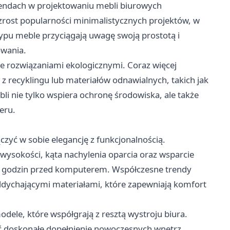
trendach w projektowaniu mebli biurowych
rost popularności minimalistycznych projektów, w
o typu meble przyciągają uwagę swoją prostotą i
owania.
e rozwiązaniami ekologicznymi. Coraz więcej
 recyklingu lub materiałów odnawialnych, takich jak
i nie tylko wspiera ochronę środowiska, ale także
eru.
zyć w sobie elegancję z funkcjonalnością.
 wysokości, kąta nachylenia oparcia oraz wsparcie
le godzin przed komputerem. Współczesne trendy
oddychającymi materiałami, które zapewniają komfort
dele, które współgrają z resztą wystroju biura.
ć doskonałe dopełnienie nowoczesnych wnętrz,