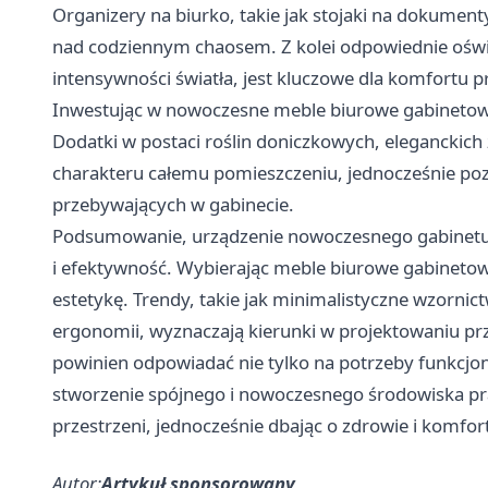
Organizery na biurko, takie jak stojaki na dokumen
nad codziennym chaosem. Z kolei odpowiednie oświet
intensywności światła, jest kluczowe dla komfortu 
Inwestując w nowoczesne meble biurowe gabinetowe
Dodatki w postaci roślin doniczkowych, eleganckic
charakteru całemu pomieszczeniu, jednocześnie po
przebywających w gabinecie.
Podsumowanie, urządzenie nowoczesnego gabinetu 
i efektywność. Wybierając meble biurowe gabinetow
estetykę. Trendy, takie jak minimalistyczne wzornic
ergonomii, wyznaczają kierunki w projektowaniu pr
powinien odpowiadać nie tylko na potrzeby funkcjon
stworzenie spójnego i nowoczesnego środowiska pra
przestrzeni, jednocześnie dbając o zdrowie i komfor
Autor:
Artykuł sponsorowany