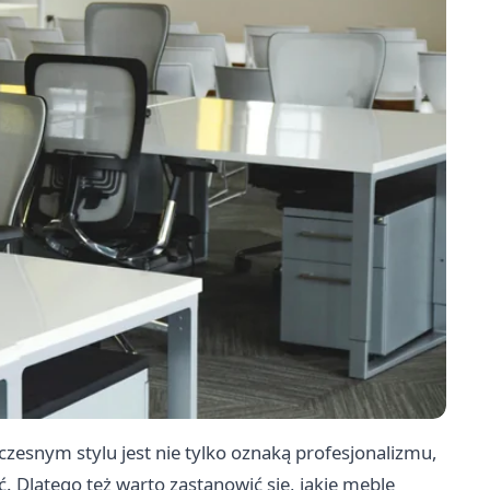
zesnym stylu jest nie tylko oznaką profesjonalizmu,
. Dlatego też warto zastanowić się, jakie meble