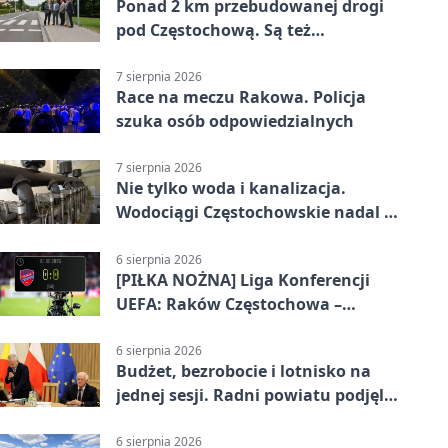
Ponad 2 km przebudowanej drogi
pod Częstochową. Są też
bezpieczniejsze przejścia
7 sierpnia 2026
Race na meczu Rakowa. Policja
szuka osób odpowiedzialnych
7 sierpnia 2026
Nie tylko woda i kanalizacja.
Wodociągi Częstochowskie nadal w
systemie EMAS
6 sierpnia 2026
[PIŁKA NOŻNA] Liga Konferencji
UEFA: Raków Częstochowa –
Hammarby FF 0:0 w pierwszym
meczu III rundy eliminacji
6 sierpnia 2026
Budżet, bezrobocie i lotnisko na
jednej sesji. Radni powiatu podjęli
decyzje
6 sierpnia 2026