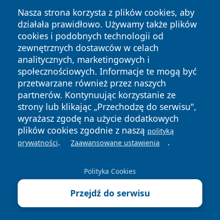
Nasza strona korzysta z plików cookies, aby
działała prawidłowo. Używamy także plików
cookies i podobnych technologii od
Copyright © 2026 czestochowanews.pl Wszystkie prawa
zewnętrznych dostawców w celach
zastrzeżone.
analitycznych, marketingowych i
społecznościowych. Informacje te mogą być
przetwarzane również przez naszych
Polityka
Polityka
News
Autorzy
partnerów. Kontynuując korzystanie ze
Prywatności
Cookies
strony lub klikając „Przechodzę do serwisu",
wyrażasz zgodę na użycie dodatkowych
cześć
plików cookies zgodnie z naszą
polityką
.
.
prywatności
Zaawansowane ustawienia
Polityka Cookies
Przejdź do serwisu