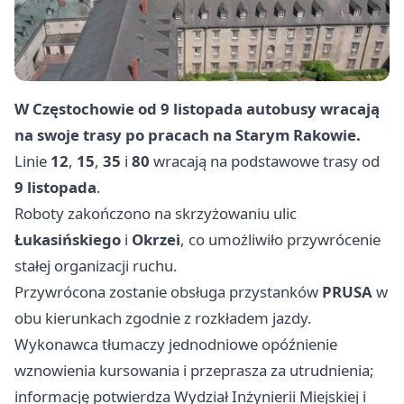
W Częstochowie od
9 listopada
autobusy wracają
na swoje trasy po pracach na Starym Rakowie.
Linie
12
,
15
,
35
i
80
wracają na podstawowe trasy od
9 listopada
.
Roboty zakończono na skrzyżowaniu ulic
Łukasińskiego
i
Okrzei
, co umożliwiło przywrócenie
stałej organizacji ruchu.
Przywrócona zostanie obsługa przystanków
PRUSA
w
obu kierunkach zgodnie z rozkładem jazdy.
Wykonawca tłumaczy jednodniowe opóźnienie
wznowienia kursowania i przeprasza za utrudnienia;
informację potwierdza Wydział Inżynierii Miejskiej i