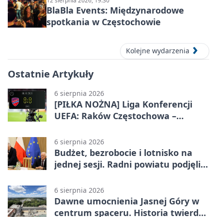
12 sierpnia 2026, 19:30
BlaBla Events: Międzynarodowe
spotkania w Częstochowie
Kolejne wydarzenia
Ostatnie Artykuły
6 sierpnia 2026
[PIŁKA NOŻNA] Liga Konferencji
UEFA: Raków Częstochowa –
Hammarby FF 0:0 w pierwszym
meczu III rundy eliminacji
6 sierpnia 2026
Budżet, bezrobocie i lotnisko na
jednej sesji. Radni powiatu podjęli
decyzje
6 sierpnia 2026
Dawne umocnienia Jasnej Góry w
centrum spaceru. Historia twierdzy