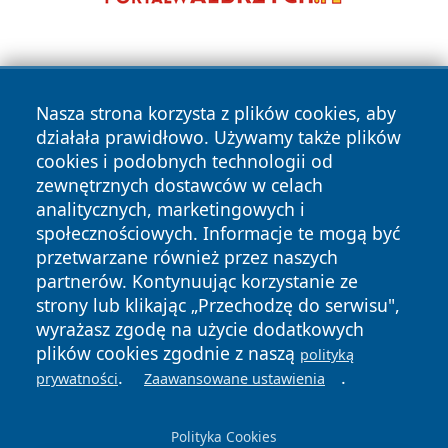
Nasza strona korzysta z plików cookies, aby
działała prawidłowo. Używamy także plików
cookies i podobnych technologii od
Copyright © 2026 czestochowanews.pl Wszystkie prawa
zewnętrznych dostawców w celach
zastrzeżone.
analitycznych, marketingowych i
społecznościowych. Informacje te mogą być
przetwarzane również przez naszych
Polityka
Polityka
News
Autorzy
partnerów. Kontynuując korzystanie ze
Prywatności
Cookies
strony lub klikając „Przechodzę do serwisu",
wyrażasz zgodę na użycie dodatkowych
cześć
plików cookies zgodnie z naszą
polityką
.
.
prywatności
Zaawansowane ustawienia
Polityka Cookies