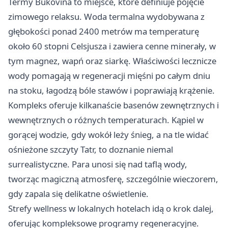
Termy Bukovina to miejsce, które definiuje pojęcie
zimowego relaksu. Woda termalna wydobywana z
głębokości ponad 2400 metrów ma temperaturę
około 60 stopni Celsjusza i zawiera cenne minerały, w
tym magnez, wapń oraz siarkę. Właściwości lecznicze
wody pomagają w regeneracji mięśni po całym dniu
na stoku, łagodzą bóle stawów i poprawiają krążenie.
Kompleks oferuje kilkanaście basenów zewnętrznych i
wewnętrznych o różnych temperaturach. Kąpiel w
gorącej wodzie, gdy wokół leży śnieg, a na tle widać
ośnieżone szczyty Tatr, to doznanie niemal
surrealistyczne. Para unosi się nad taflą wody,
tworząc magiczną atmosferę, szczególnie wieczorem,
gdy zapala się delikatne oświetlenie.
Strefy wellness w lokalnych hotelach idą o krok dalej,
oferując kompleksowe programy regeneracyjne.