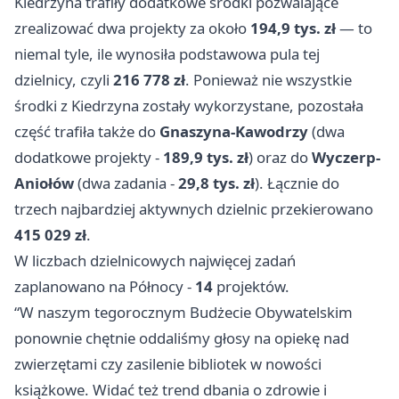
Kiedrzyna trafiły dodatkowe środki pozwalające
zrealizować dwa projekty za około
194,9 tys. zł
— to
niemal tyle, ile wynosiła podstawowa pula tej
dzielnicy, czyli
216 778 zł
. Ponieważ nie wszystkie
środki z Kiedrzyna zostały wykorzystane, pozostała
część trafiła także do
Gnaszyna-Kawodrzy
(dwa
dodatkowe projekty -
189,9 tys. zł
) oraz do
Wyczerp-
Aniołów
(dwa zadania -
29,8 tys. zł
). Łącznie do
trzech najbardziej aktywnych dzielnic przekierowano
415 029 zł
.
W liczbach dzielnicowych najwięcej zadań
zaplanowano na Północy -
14
projektów.
“W naszym tegorocznym Budżecie Obywatelskim
ponownie chętnie oddaliśmy głosy na opiekę nad
zwierzętami czy zasilenie bibliotek w nowości
książkowe. Widać też trend dbania o zdrowie i