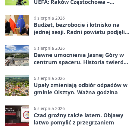
UEFA: Raków Częstochowa –
Hammarby FF 0:0 w pierwszym
meczu III rundy eliminacji
6 sierpnia 2026
Budżet, bezrobocie i lotnisko na
jednej sesji. Radni powiatu podjęli
decyzje
6 sierpnia 2026
Dawne umocnienia Jasnej Góry w
centrum spaceru. Historia twierdzy
z nowej perspektywy
6 sierpnia 2026
Upały zmieniają odbiór odpadów w
gminie Olsztyn. Ważna godzina
6 sierpnia 2026
Czad groźny także latem. Objawy
łatwo pomylić z przegrzaniem