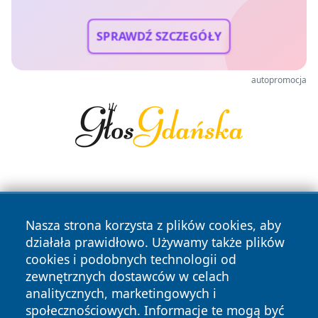
SPRAWDŹ SZCZEGÓŁY
autopromocja
Nasza strona korzysta z plików cookies, aby
działała prawidłowo. Używamy także plików
cookies i podobnych technologii od
Copyright © 2026 czestochowanews.pl Wszystkie prawa
zewnętrznych dostawców w celach
zastrzeżone.
analitycznych, marketingowych i
społecznościowych. Informacje te mogą być