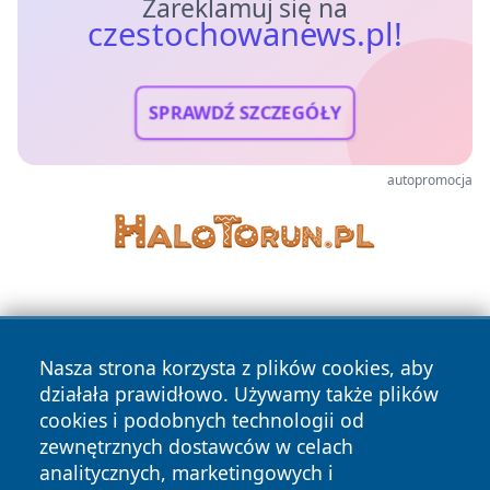
Zareklamuj się na
czestochowanews.pl!
SPRAWDŹ SZCZEGÓŁY
autopromocja
Nasza strona korzysta z plików cookies, aby
działała prawidłowo. Używamy także plików
cookies i podobnych technologii od
Copyright © 2026 czestochowanews.pl Wszystkie prawa
zewnętrznych dostawców w celach
zastrzeżone.
analitycznych, marketingowych i