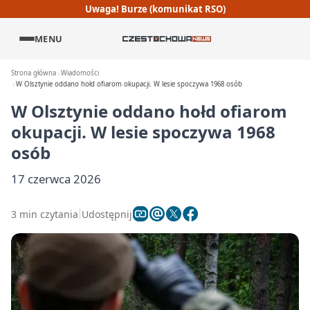
Uwaga! Burze (komunikat RSO)
MENU
Strona główna
Wiadomości
W Olsztynie oddano hołd ofiarom okupacji. W lesie spoczywa 1968 osób
W Olsztynie oddano hołd ofiarom
okupacji. W lesie spoczywa 1968
osób
17 czerwca 2026
3 min czytania
Udostępnij