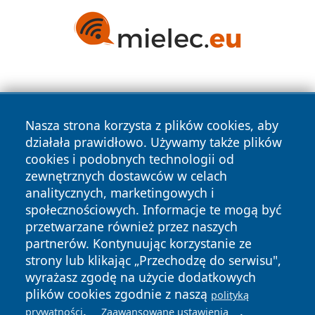
Nasza strona korzysta z plików cookies, aby
działała prawidłowo. Używamy także plików
cookies i podobnych technologii od
Copyright © 2026 czestochowanews.pl Wszystkie prawa
zewnętrznych dostawców w celach
zastrzeżone.
analitycznych, marketingowych i
społecznościowych. Informacje te mogą być
przetwarzane również przez naszych
Polityka
Polityka
News
Autorzy
partnerów. Kontynuując korzystanie ze
Prywatności
Cookies
strony lub klikając „Przechodzę do serwisu",
wyrażasz zgodę na użycie dodatkowych
cześć
plików cookies zgodnie z naszą
polityką
.
.
prywatności
Zaawansowane ustawienia