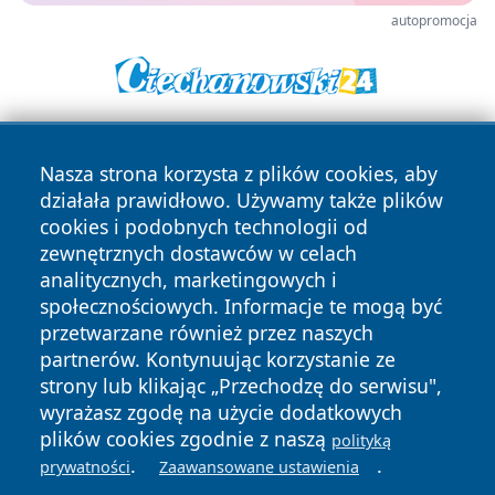
autopromocja
Nasza strona korzysta z plików cookies, aby
działała prawidłowo. Używamy także plików
cookies i podobnych technologii od
zewnętrznych dostawców w celach
Copyright © 2026 czestochowanews.pl Wszystkie prawa
analitycznych, marketingowych i
zastrzeżone.
społecznościowych. Informacje te mogą być
przetwarzane również przez naszych
partnerów. Kontynuując korzystanie ze
Polityka
Polityka
strony lub klikając „Przechodzę do serwisu",
News
Autorzy
Prywatności
Cookies
wyrażasz zgodę na użycie dodatkowych
plików cookies zgodnie z naszą
polityką
cześć
.
.
prywatności
Zaawansowane ustawienia