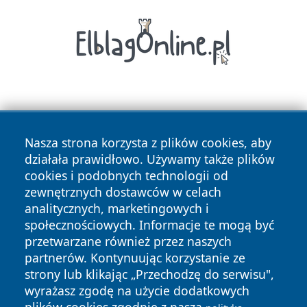
Nasza strona korzysta z plików cookies, aby
działała prawidłowo. Używamy także plików
cookies i podobnych technologii od
Copyright © 2026 czestochowanews.pl Wszystkie prawa
zewnętrznych dostawców w celach
zastrzeżone.
analitycznych, marketingowych i
społecznościowych. Informacje te mogą być
przetwarzane również przez naszych
Polityka
Polityka
News
Autorzy
partnerów. Kontynuując korzystanie ze
Prywatności
Cookies
strony lub klikając „Przechodzę do serwisu",
wyrażasz zgodę na użycie dodatkowych
cześć