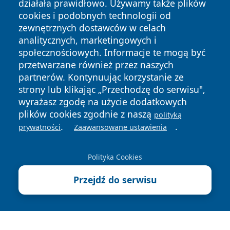
działała prawidłowo. Używamy także plików
cookies i podobnych technologii od
zewnętrznych dostawców w celach
analitycznych, marketingowych i
społecznościowych. Informacje te mogą być
Copyright © 2026 czestochowanews.pl Wszystkie prawa
przetwarzane również przez naszych
zastrzeżone.
partnerów. Kontynuując korzystanie ze
strony lub klikając „Przechodzę do serwisu",
wyrażasz zgodę na użycie dodatkowych
Polityka
Polityka
News
Autorzy
plików cookies zgodnie z naszą
polityką
Prywatności
Cookies
.
.
prywatności
Zaawansowane ustawienia
cześć
Polityka Cookies
Przejdź do serwisu