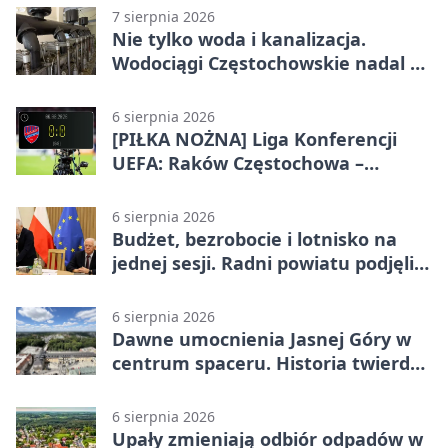
7 sierpnia 2026
Nie tylko woda i kanalizacja.
Wodociągi Częstochowskie nadal w
systemie EMAS
6 sierpnia 2026
[PIŁKA NOŻNA] Liga Konferencji
UEFA: Raków Częstochowa –
Hammarby FF 0:0 w pierwszym
meczu III rundy eliminacji
6 sierpnia 2026
Budżet, bezrobocie i lotnisko na
jednej sesji. Radni powiatu podjęli
decyzje
6 sierpnia 2026
Dawne umocnienia Jasnej Góry w
centrum spaceru. Historia twierdzy
z nowej perspektywy
6 sierpnia 2026
Upały zmieniają odbiór odpadów w