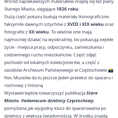
Wśród najciekawszych materiałów znajdą się też plany
Starego Miasta, sięgające
1826 roku
.
Dużą część pokazu budują materiały ikonograficzne:
faksymile dawnych sztychów z
XVIII i XIX wieku
oraz
fotografie z
XX wieku
. To właśnie one mają
najmocniej działać na wyobraźnię, bo pokazują zwykłe
życie - miejsca pracy, odpoczynku, zamieszkania i
codziennego ruchu mieszkańców. Część zdjęć
pochodzi od lokalnych kolekcjonerów, a część z
zasobów Archiwum Państwowego w Częstochowie 📸
Noc Muzeów da tu jeszcze jeden pretekst do spaceru i
rozmowy z historią
Wystawie będzie towarzyszyć publikacja
Stare
Miasto. Vademecum dzielnicy Częstochowy
,
pomyślana jak wygodny klucz do spacerowania po
dzielnicy z większą świadomością. W środku znajdą