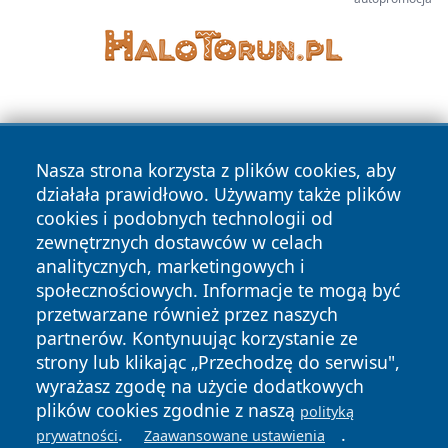
Nasza strona korzysta z plików cookies, aby
działała prawidłowo. Używamy także plików
cookies i podobnych technologii od
Copyright © 2026 czestochowanews.pl Wszystkie prawa
zewnętrznych dostawców w celach
zastrzeżone.
analitycznych, marketingowych i
społecznościowych. Informacje te mogą być
przetwarzane również przez naszych
Polityka
Polityka
News
Autorzy
partnerów. Kontynuując korzystanie ze
Prywatności
Cookies
strony lub klikając „Przechodzę do serwisu",
wyrażasz zgodę na użycie dodatkowych
cześć
plików cookies zgodnie z naszą
polityką
.
.
prywatności
Zaawansowane ustawienia