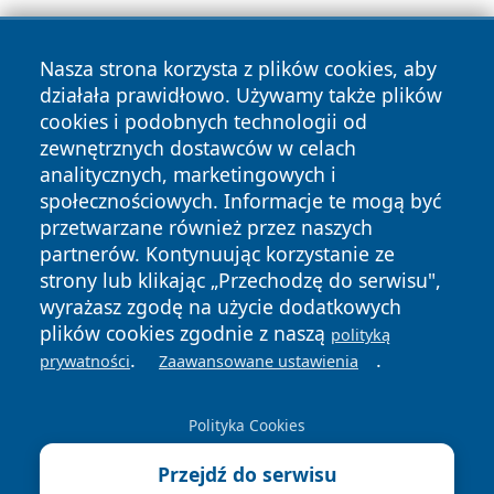
Nasza strona korzysta z plików cookies, aby
działała prawidłowo. Używamy także plików
cookies i podobnych technologii od
Copyright © 2026 czestochowanews.pl Wszystkie prawa
zewnętrznych dostawców w celach
zastrzeżone.
analitycznych, marketingowych i
społecznościowych. Informacje te mogą być
przetwarzane również przez naszych
Polityka
Polityka
News
Autorzy
partnerów. Kontynuując korzystanie ze
Prywatności
Cookies
strony lub klikając „Przechodzę do serwisu",
wyrażasz zgodę na użycie dodatkowych
cześć
plików cookies zgodnie z naszą
polityką
.
.
prywatności
Zaawansowane ustawienia
Polityka Cookies
Przejdź do serwisu