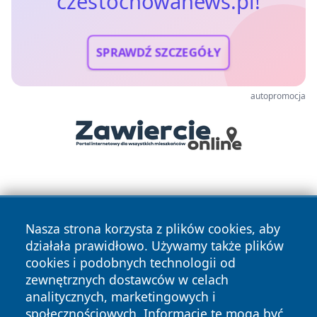
czestochowanews.pl!
SPRAWDŹ SZCZEGÓŁY
autopromocja
Nasza strona korzysta z plików cookies, aby
działała prawidłowo. Używamy także plików
cookies i podobnych technologii od
Copyright © 2026 czestochowanews.pl Wszystkie prawa
zewnętrznych dostawców w celach
zastrzeżone.
analitycznych, marketingowych i
społecznościowych. Informacje te mogą być