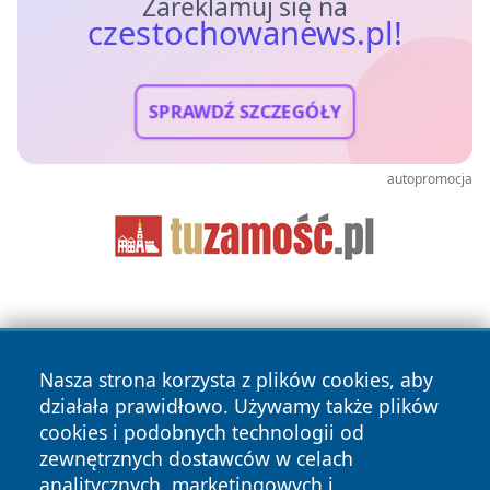
Zareklamuj się na
czestochowanews.pl!
SPRAWDŹ SZCZEGÓŁY
autopromocja
Nasza strona korzysta z plików cookies, aby
działała prawidłowo. Używamy także plików
cookies i podobnych technologii od
Copyright © 2026 czestochowanews.pl Wszystkie prawa
zewnętrznych dostawców w celach
zastrzeżone.
analitycznych, marketingowych i