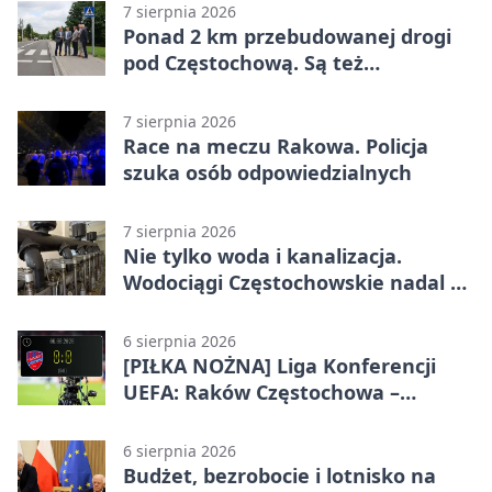
7 sierpnia 2026
Ponad 2 km przebudowanej drogi
pod Częstochową. Są też
bezpieczniejsze przejścia
7 sierpnia 2026
Race na meczu Rakowa. Policja
szuka osób odpowiedzialnych
7 sierpnia 2026
Nie tylko woda i kanalizacja.
Wodociągi Częstochowskie nadal w
systemie EMAS
6 sierpnia 2026
[PIŁKA NOŻNA] Liga Konferencji
UEFA: Raków Częstochowa –
Hammarby FF 0:0 w pierwszym
meczu III rundy eliminacji
6 sierpnia 2026
Budżet, bezrobocie i lotnisko na