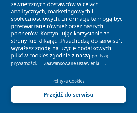
zewnętrznych dostawców w celach
analitycznych, marketingowych i
społecznościowych. Informacje te mogą być
przetwarzane również przez naszych
partnerów. Kontynuując korzystanie ze
Copyright © 2026 czestochowanews.pl Wszystkie prawa
strony lub klikając „Przechodzę do serwisu",
zastrzeżone.
wyrażasz zgodę na użycie dodatkowych
plików cookies zgodnie z naszą
polityką
.
.
prywatności
Zaawansowane ustawienia
Polityka
Polityka
News
Autorzy
Prywatności
Cookies
Polityka Cookies
cześć
Przejdź do serwisu