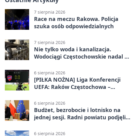
7 sierpnia 2026
Race na meczu Rakowa. Policja
szuka osób odpowiedzialnych
7 sierpnia 2026
Nie tylko woda i kanalizacja.
Wodociągi Częstochowskie nadal w
systemie EMAS
6 sierpnia 2026
[PIŁKA NOŻNA] Liga Konferencji
UEFA: Raków Częstochowa –
Hammarby FF 0:0 w pierwszym
meczu III rundy eliminacji
6 sierpnia 2026
Budżet, bezrobocie i lotnisko na
jednej sesji. Radni powiatu podjęli
decyzje
6 sierpnia 2026