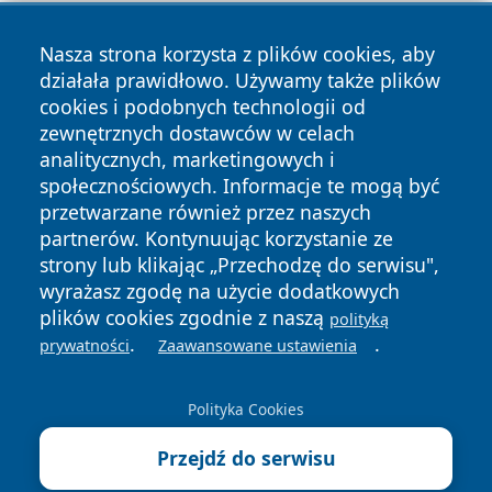
Nasza strona korzysta z plików cookies, aby
działała prawidłowo. Używamy także plików
cookies i podobnych technologii od
Copyright © 2026 czestochowanews.pl Wszystkie prawa
zewnętrznych dostawców w celach
zastrzeżone.
analitycznych, marketingowych i
społecznościowych. Informacje te mogą być
przetwarzane również przez naszych
Polityka
Polityka
News
Autorzy
partnerów. Kontynuując korzystanie ze
Prywatności
Cookies
strony lub klikając „Przechodzę do serwisu",
wyrażasz zgodę na użycie dodatkowych
cześć
plików cookies zgodnie z naszą
polityką
.
.
prywatności
Zaawansowane ustawienia
Polityka Cookies
Przejdź do serwisu