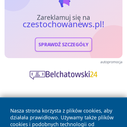
Zareklamuj się na
czestochowanews.pl!
SPRAWDŹ SZCZEGÓŁY
autopromocja
Nasza strona korzysta z plików cookies, aby
działała prawidłowo. Używamy także plików
cookies i podobnych technologii od
Copyright © 2026 czestochowanews.pl Wszystkie prawa