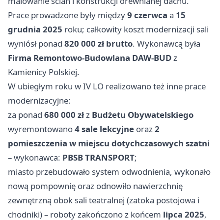
malowanie ścian i konstrukcji drewnianej dachu.
Prace prowadzone były między
9 czerwca
a
15
grudnia 2025
roku; całkowity koszt modernizacji sali
wyniósł ponad
820 000 zł brutto
. Wykonawcą była
Firma Remontowo-Budowlana DAW-BUD
z
Kamienicy Polskiej.
W ubiegłym roku w IV LO realizowano też inne prace
modernizacyjne:
za ponad
680 000 zł
z
Budżetu Obywatelskiego
wyremontowano
4 sale lekcyjne
oraz
2
pomieszczenia w miejscu dotychczasowych szatni
– wykonawca:
PBSB TRANSPORT
;
miasto przebudowało system odwodnienia, wykonało
nową pompownię oraz odnowiło nawierzchnię
zewnętrzną obok sali teatralnej (zatoka postojowa i
chodniki) – roboty zakończono z końcem
lipca 2025
,