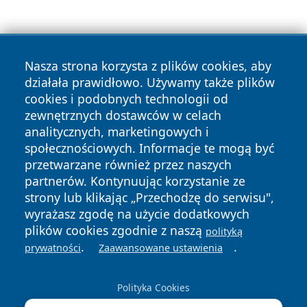
Nasza strona korzysta z plików cookies, aby
działała prawidłowo. Używamy także plików
cookies i podobnych technologii od
Copyright © 2026 czestochowanews.pl Wszystkie prawa
zewnętrznych dostawców w celach
zastrzeżone.
analitycznych, marketingowych i
społecznościowych. Informacje te mogą być
przetwarzane również przez naszych
Polityka
Polityka
News
Autorzy
partnerów. Kontynuując korzystanie ze
Prywatności
Cookies
strony lub klikając „Przechodzę do serwisu",
wyrażasz zgodę na użycie dodatkowych
cześć
plików cookies zgodnie z naszą
polityką
.
.
prywatności
Zaawansowane ustawienia
Polityka Cookies