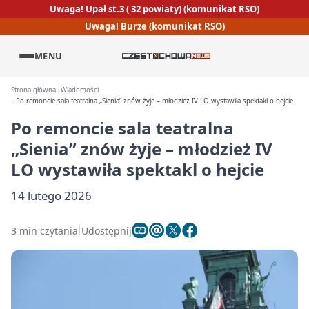
Uwaga! Upał st.3 ( 32 powiaty) (komunikat RSO)
Uwaga! Burze (komunikat RSO)
MENU
Strona główna
Wiadomości
Po remoncie sala teatralna „Sienia” znów żyje – młodzież IV LO wystawiła spektakl o hejcie
Po remoncie sala teatralna
„Sienia” znów żyje – młodzież IV
LO wystawiła spektakl o hejcie
14 lutego 2026
3 min czytania
Udostępnij