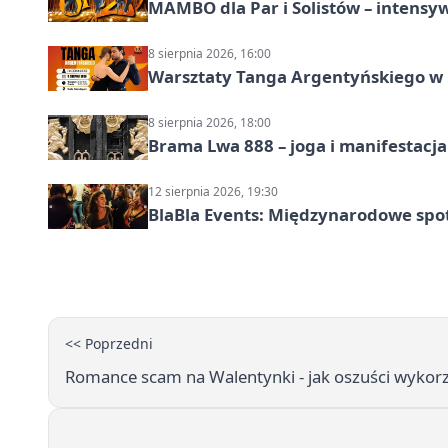
MAMBO dla Par i Solistów – intensy
8 sierpnia 2026, 16:00
Warsztaty Tanga Argentyńskiego w
8 sierpnia 2026, 18:00
Brama Lwa 888 – joga i manifestacja
12 sierpnia 2026, 19:30
BlaBla Events: Międzynarodowe spo
<< Poprzedni
Romance scam na Walentynki - jak oszuści wykorzys