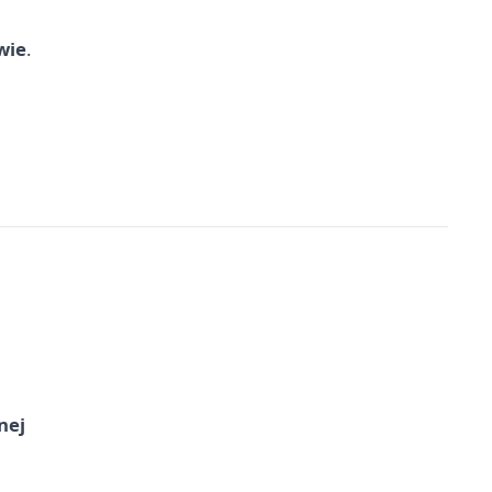
wie
.
nej