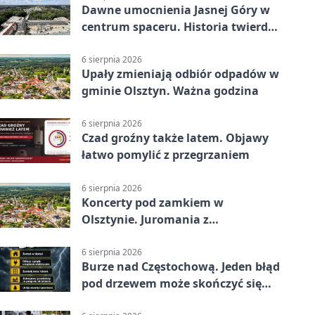
Dawne umocnienia Jasnej Góry w
centrum spaceru. Historia twierdzy
z nowej perspektywy
6 sierpnia 2026
Upały zmieniają odbiór odpadów w
gminie Olsztyn. Ważna godzina
6 sierpnia 2026
Czad groźny także latem. Objawy
łatwo pomylić z przegrzaniem
6 sierpnia 2026
Koncerty pod zamkiem w
Olsztynie. Juromania z
mappingiem i efektami
6 sierpnia 2026
Burze nad Częstochową. Jeden błąd
pod drzewem może skończyć się
tragedią