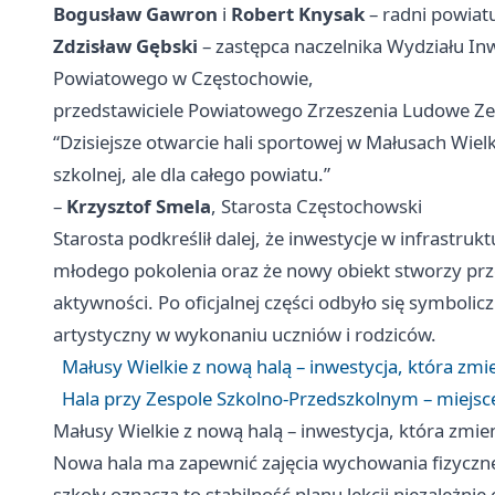
Bogusław Gawron
i
Robert Knysak
– radni powiat
Zdzisław Gębski
– zastępca naczelnika Wydziału In
Powiatowego w Częstochowie,
przedstawiciele Powiatowego Zrzeszenia Ludowe Ze
“Dzisiejsze otwarcie hali sportowej w Małusach Wiel
szkolnej, ale dla całego powiatu.”
–
Krzysztof Smela
, Starosta Częstochowski
Starosta podkreślił dalej, że inwestycje w infrastru
młodego pokolenia oraz że nowy obiekt stworzy prz
aktywności. Po oficjalnej części odbyło się symbolic
artystyczny w wykonaniu uczniów i rodziców.
Małusy Wielkie z nową halą – inwestycja, która zmi
Hala przy Zespole Szkolno-Przedszkolnym – miejsc
Małusy Wielkie z nową halą – inwestycja, która zmie
Nowa hala ma zapewnić zajęcia wychowania fizyczn
szkoły oznacza to stabilność planu lekcji niezależni