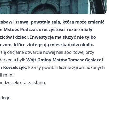
abaw i trawą, powstała sala, która może zmienić
e Mstów. Podczas uroczystości rozbrzmiały
iców i dzieci. Inwestycja ma służyć nie tylko
ezom, które zintegrują mieszkańców okolic.
się oficjalne otwarcie nowej hali sportowej przy
arzenia byli:
Wójt Gminy Mstów Tomasz Gęsiarz
i
an Kowalczyk
, którzy powitali licznie zgromadzonych
i m.in.:
randze sekretarza stanu,
kiego,