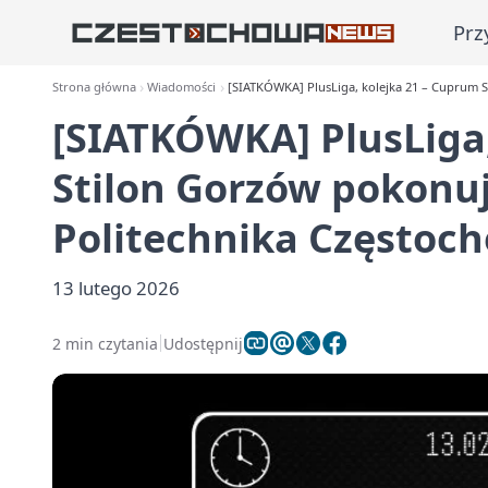
Prz
Strona główna
Wiadomości
[SIATKÓWKA] PlusLiga, kolejka 21 – Cuprum 
[SIATKÓWKA] PlusLiga,
Stilon Gorzów pokonu
Politechnika Częstoch
13 lutego 2026
2 min czytania
Udostępnij