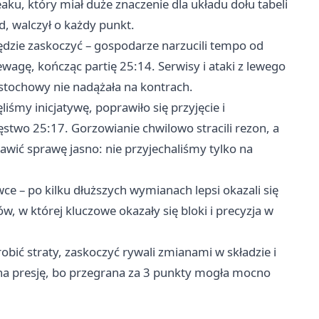
u, który miał duże znaczenie dla układu dołu tabeli
, walczył o każdy punkt.
ędzie zaskoczyć – gospodarze narzucili tempo od
ewagę, kończąc partię 25:14. Serwisy i ataki z lewego
ęstochowy nie nadążała na kontrach.
iśmy inicjatywę, poprawiło się przyjęcie i
stwo 25:17. Gorzowianie chwilowo stracili rezon, a
tawić sprawę jasno: nie przyjechaliśmy tylko na
ce – po kilku dłuższych wymianach lepsi okazali się
, w której kluczowe okazały się bloki i precyzja w
obić straty, zaskoczyć rywali zmianami w składzie i
na presję, bo przegrana za 3 punkty mogła mocno