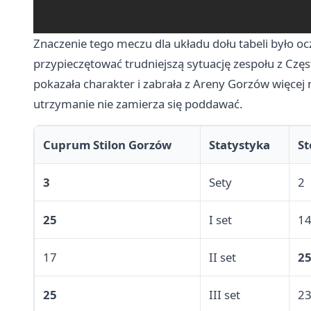
Znaczenie tego meczu dla układu dołu tabeli było 
przypieczętować trudniejszą sytuację zespołu z Czę
pokazała charakter i zabrała z Areny Gorzów więcej n
utrzymanie nie zamierza się poddawać.
Cuprum Stilon Gorzów
Statystyka
St
3
Sety
2
25
I set
1
17
II set
2
25
III set
2