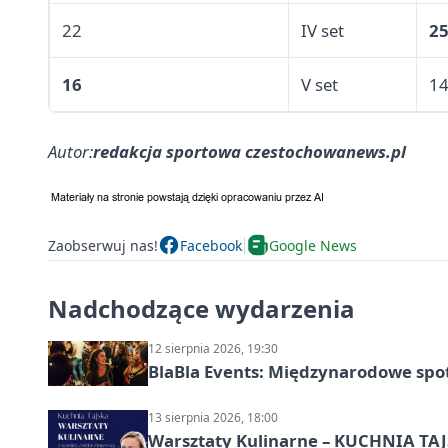
22
IV set
2
16
V set
1
Autor:
redakcja sportowa czestochowanews.pl
Zaobserwuj nas!
Facebook
Google News
Nadchodzące wydarzenia
12 sierpnia 2026, 19:30
BlaBla Events: Międzynarodowe spo
13 sierpnia 2026, 18:00
Warsztaty Kulinarne – KUCHNIA TAJS