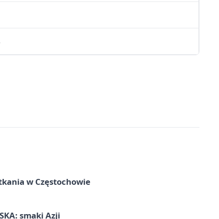
5
4
tkania w Częstochowie
KA: smaki Azji