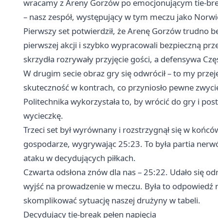
wracamy z Areny Gorzów po emocjonującym tie-break
– nasz zespół, występujący w tym meczu jako Norwid
Pierwszy set potwierdził, że Arenę Gorzów trudno b
pierwszej akcji i szybko wypracowali bezpieczną prz
skrzydła rozrywały przyjęcie gości, a defensywa Cz
W drugim secie obraz gry się odwrócił – to my przejęl
skuteczność w kontrach, co przyniosło pewne zwycię
Politechnika wykorzystała to, by wrócić do gry i pos
wycieczkę.
Trzeci set był wyrównany i rozstrzygnął się w końców
gospodarze, wygrywając 25:23. To była partia nerwów
ataku w decydujących piłkach.
Czwarta odsłona znów dla nas – 25:22. Udało się odr
wyjść na prowadzenie w meczu. Była to odpowiedź 
skomplikować sytuację naszej drużyny w tabeli.
Decydujący tie-break pełen napięcia