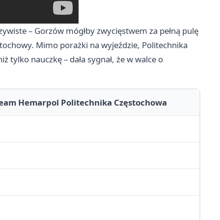
oczywiste – Gorzów mógłby zwycięstwem za pełną pulę
stochowy. Mimo porażki na wyjeździe, Politechnika
iż tylko nauczkę – dała sygnał, że w walce o
eam Hemarpol Politechnika Częstochowa
4
5
3