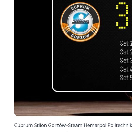
Cuprum Stilon Gorzów–Steam Hemarpol Politechnika