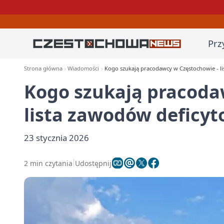
Prz
Strona główna
Wiadomości
Kogo szukają pracodawcy w Częstochowie - l
Kogo szukają pracoda
lista zawodów deficy
23 stycznia 2026
2 min czytania
Udostępnij