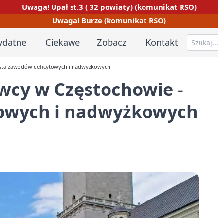
Uwaga! Upał st.3 ( 32 powiaty) (komunikat RSO)
Uwaga! Burze (komunikat RSO)
ydatne
Ciekawe
Zobacz
Kontakt
ista zawodów deficytowych i nadwyżkowych
wcy w Częstochowie -
towych i nadwyżkowych