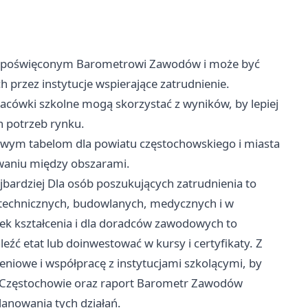
alu poświęconym Barometrowi Zawodów i może być
przez instytucje wspierające zatrudnienie.
acówki szkolne mogą skorzystać z wyników, by lepiej
h potrzeb rynku.
owym tabelom dla powiatu częstochowskiego i miasta
waniu między obszarami.
jbardziej Dla osób poszukujących zatrudnienia to
h technicznych, budowlanych, medycznych i w
nek kształcenia i dla doradców zawodowych to
eźć etat lub doinwestować w kursy i certyfikaty. Z
niowe i współpracę z instytucjami szkolącymi, by
w Częstochowie oraz raport Barometr Zawodów
anowania tych działań.