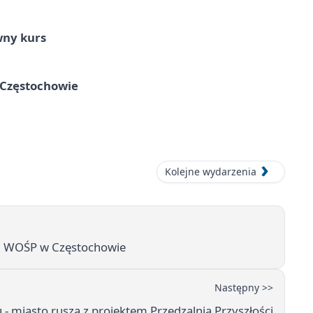
wny kurs
 Częstochowie
Kolejne wydarzenia
ału WOŚP w Częstochowie
Następny >>
u - miasto rusza z projektem Przędzalnia Przyszłości