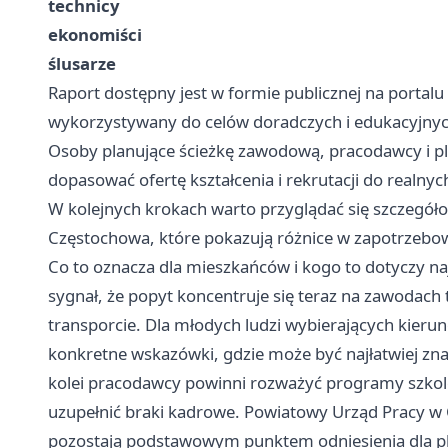
technicy
ekonomiści
ślusarze
Raport dostępny jest w formie publicznej na port
wykorzystywany do celów doradczych i edukacyjnych 
Osoby planujące ścieżkę zawodową, pracodawcy i pl
dopasować ofertę kształcenia i rekrutacji do realnyc
W kolejnych krokach warto przyglądać się szczegół
Częstochowa, które pokazują różnice w zapotrzebo
Co to oznacza dla mieszkańców i kogo to dotyczy na
sygnał, że popyt koncentruje się teraz na zawodac
transporcie. Dla młodych ludzi wybierających kieru
konkretne wskazówki, gdzie może być najłatwiej znal
kolei pracodawcy powinni rozważyć programy szkole
uzupełnić braki kadrowe. Powiatowy Urząd Pracy 
pozostają podstawowym punktem odniesienia dla pl