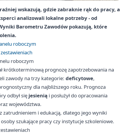
źniej wskazują, gdzie zabraknie rąk do pracy, a
sperci analizowali lokalne potrzeby - od
 Wyniki Barometru Zawodów pokazują, które
olenia.
 panelu roboczym
 zestawieniach
panelu roboczym
ał krótkoterminową prognozę zapotrzebowania na
ieli zawody na trzy kategorie:
deficytowe
,
prognostyczny dla najbliższego roku. Prognoza
ry odbył się
jesienią
i posłużył do opracowania
 oraz województwa.
 zatrudnieniem i edukacją, dlatego jego wyniki
osoby szukające pracy czy instytucje szkoleniowe.
zestawieniach