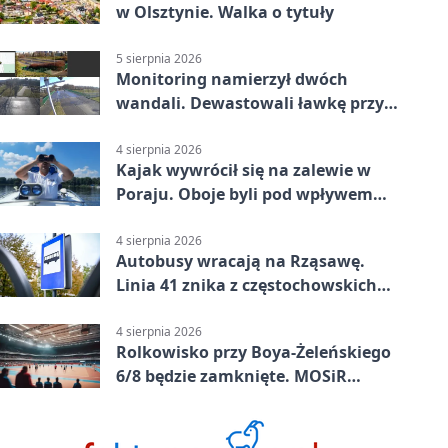
w Olsztynie. Walka o tytuły
5 sierpnia 2026
Monitoring namierzył dwóch
wandali. Dewastowali ławkę przy
Skwerze Solidarności
4 sierpnia 2026
Kajak wywrócił się na zalewie w
Poraju. Oboje byli pod wpływem
alkoholu
4 sierpnia 2026
Autobusy wracają na Rząsawę.
Linia 41 znika z częstochowskich
ulic
4 sierpnia 2026
Rolkowisko przy Boya-Żeleńskiego
6/8 będzie zamknięte. MOSiR
podaje powód