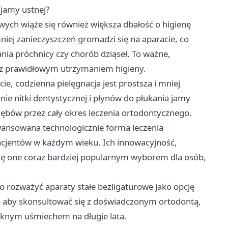
 jamy ustnej?
wych wiąże się również większa dbałość o higienę
mniej zanieczyszczeń gromadzi się na aparacie, co
nia próchnicy czy chorób dziąseł. To ważne,
i z prawidłowym utrzymaniem higieny.
ie, codzienna pielęgnacja jest prostsza i mniej
e nitki dentystycznej i płynów do płukania jamy
zębów przez cały okres leczenia ortodontycznego.
wansowana technologicznie forma leczenia
pacjentów w każdym wieku. Ich innowacyjność,
 się one coraz bardziej popularnym wyborem dla osób,
 rozważyć aparaty stałe bezligaturowe jako opcję
, aby skonsultować się z doświadczonym ortodontą,
ięknym uśmiechem na długie lata.