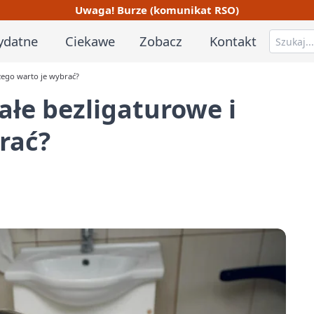
Uwaga! Burze (komunikat RSO)
ydatne
Ciekawe
Zobacz
Kontakt
czego warto je wybrać?
tałe bezligaturowe i
rać?