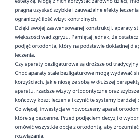
estetykę. Mogą z nich korzystać zarówno dzieci, mło
pragną uzyskać szybkie i zauważalne efekty leczenia
ograniczyć ilość wizyt kontrolnych.
Dzięki swojej zaawansowanej konstrukcji, aparaty s
większości wad zgryzu. Pamiętaj jednak, że ostatecz
podjąć ortodonta, który na podstawie dokładnej dia
leczenia.
Czy aparaty bezligaturowe są droższe od tradycyjn
Choć aparaty stałe bezligaturowe mogą wydawać się 
korzyściach, jakie niosą ze sobą w dłuższej perspe
aparatu, rzadsze wizyty ortodontyczne oraz szybsze
końcowy koszt leczenia i czynić te systemy bardziej
Co więcej, inwestycja w nowoczesny aparat ortodont
które są bezcenne. Przed podjęciem decyzji o wybo
omówić wszystkie opcje z ortodontą, aby zrozumie
rozwiązania.