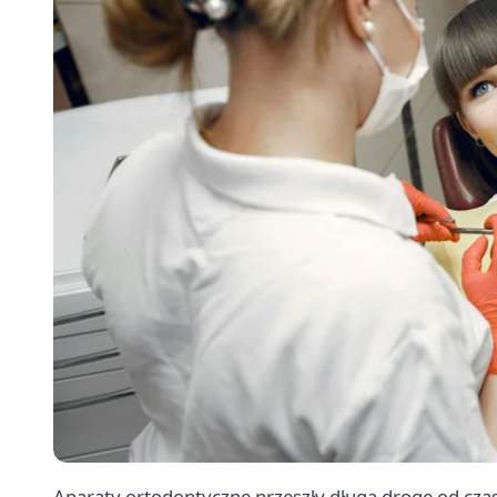
Aparaty ortodontyczne przeszły długą drogę od cz