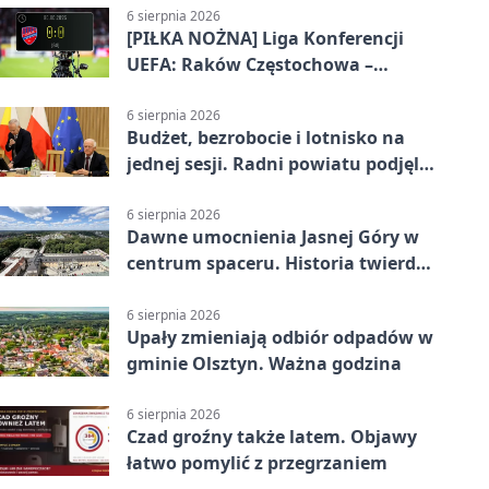
6 sierpnia 2026
[PIŁKA NOŻNA] Liga Konferencji
UEFA: Raków Częstochowa –
Hammarby FF 0:0 w pierwszym
meczu III rundy eliminacji
6 sierpnia 2026
Budżet, bezrobocie i lotnisko na
jednej sesji. Radni powiatu podjęli
decyzje
6 sierpnia 2026
Dawne umocnienia Jasnej Góry w
centrum spaceru. Historia twierdzy
z nowej perspektywy
6 sierpnia 2026
Upały zmieniają odbiór odpadów w
gminie Olsztyn. Ważna godzina
6 sierpnia 2026
Czad groźny także latem. Objawy
łatwo pomylić z przegrzaniem