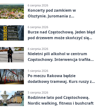
6 sierpnia 2026
Koncerty pod zamkiem w
Olsztynie. Juromania z
mappingiem i efektami
6 sierpnia 2026
Burze nad Częstochową. Jeden błąd
pod drzewem może skończyć się
tragedią
6 sierpnia 2026
Nieletni pili alkohol w centrum
Częstochowy. Interwencja trafiła
na policję
5 sierpnia 2026
Po meczu Rakowa będzie
dodatkowy tramwaj. Kurs ruszy ze
Stadionu Raków
5 sierpnia 2026
Rodzinne lato pod Częstochową.
Nordic walking, fitness i bushcraft