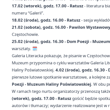
17.02 (wtorek), godz. 17.00 - Ratusz
- literatura b
numeru “Galerii”.
18.02 (środa), godz. 16.00 - Ratusz
- sesja wykład
21.02 (sobota), godz. 16.00 - Pawilon Wystawow
Częstochowie.
25.02 (środa), godz. 16.30 - Dom Poezji - Muzeu
warsztaty. 🗓️
Galeria Literacka pokazuje, że pisanie w Częstocho
Muzeum przypomina o cyklu warsztatów Galeria Lit
Haliny Poświatowskiej.
4.02 (środa), godz. 16.30 
pierwsze lutowe spotkanie warsztatowe, a kolejne
Poezji - Muzeum Haliny Poświatowskiej
. W obu 
W ramach tego nurtu organizatorzy przenoszą także 
(wtorek), godz. 17.00 - Ratusz
gościć będzie spotka
autorów i tłumaczy; wydarzenie realizowane jest w 