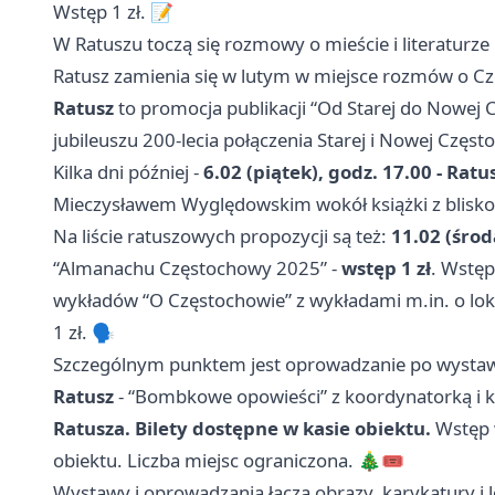
Wstęp 1 zł. 📝
W Ratuszu toczą się rozmowy o mieście i literaturze 
Ratusz zamienia się w lutym w miejsce rozmów o Cz
Ratusz
to promocja publikacji “Od Starej do Nowej
jubileuszu 200-lecia połączenia Starej i Nowej Częs
Kilka dni później -
6.02 (piątek), godz. 17.00 - Ratu
Mieczysławem Wyględowskim wokół książki z blisk
Na liście ratuszowych propozycji są też:
11.02 (środ
“Almanachu Częstochowy 2025” -
wstęp 1 zł
. Wstęp
wykładów “O Częstochowie” z wykładami m.in. o lo
1 zł. 🗣️
Szczególnym punktem jest oprowadzanie po wysta
Ratusz
- “Bombkowe opowieści” z koordynatorką i k
Ratusza. Bilety dostępne w kasie obiektu.
Wstęp w
obiektu. Liczba miejsc ograniczona. 🎄🎟️
Wystawy i oprowadzania łączą obrazy, karykatury i 