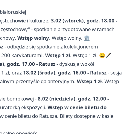
białoruskiej
ęstochowie i kulturze.
3.02 (wtorek), godz. 18.00 -
 Częstochowy” - spotkanie przygotowane w ramach
tochowy.
Wstęp wolny
. Wstęp wolny. 🏛️
sz
- odbędzie się spotkanie z kolekcjonerem
o 200 karykaturami.
Wstęp 1 zł
. Wstęp 1 zł. 😄🖋️
a), godz. 17.00 - Ratusz
- dyskusja wokół
 1 zł; oraz
18.02 (środa), godz. 16.00 - Ratusz
- sesja
kalnym przemyśle galanteryjnym.
Wstęp 1 zł
. Wstęp
wie bombkowej -
8.02 (niedziela), godz. 12.00 -
uratorką ekspozycji.
Wstęp w cenie biletu do
 cenie biletu do Ratusza. Bilety dostępne w kasie
lokalne opowieści