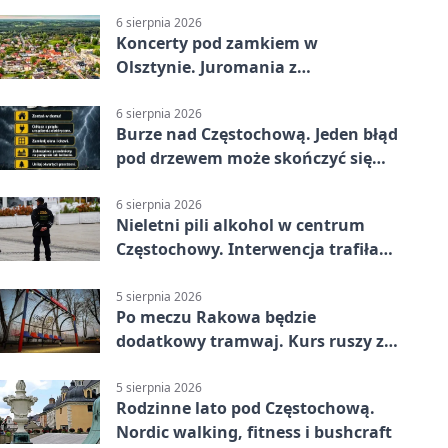
6 sierpnia 2026
Koncerty pod zamkiem w
Olsztynie. Juromania z
mappingiem i efektami
6 sierpnia 2026
Burze nad Częstochową. Jeden błąd
pod drzewem może skończyć się
tragedią
6 sierpnia 2026
Nieletni pili alkohol w centrum
Częstochowy. Interwencja trafiła
na policję
5 sierpnia 2026
Po meczu Rakowa będzie
dodatkowy tramwaj. Kurs ruszy ze
Stadionu Raków
5 sierpnia 2026
Rodzinne lato pod Częstochową.
Nordic walking, fitness i bushcraft