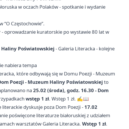
iałoruska w oczach Polaków - spotkanie i wydanie
ów “O Częstochowie”.
y
- oprowadzanie kuratorskie po wystawie 80 lat w
m Haliny Poświatowskiej
- Galeria Literacka - kolejne
wie nabiera tempa
eracka, które odbywają się w Domu Poezji - Muzeum
- Dom Poezji - Muzeum Haliny Poświatowskiej
to
 zaplanowano na
25.02 (środa), godz. 16.30 - Dom
przypadkach
wstęp 1 zł
. Wstęp 1 zł. ✍️📖
literackie dyskusje poza Dom Poezji -
17.02
nie poświęcone literaturze białoruskiej z udziałem
ramach warsztatów Galeria Literacka.
Wstęp 1 zł
.