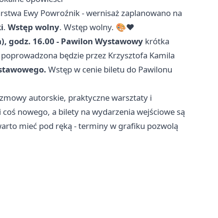
arstwa Ewy Powroźnik - wernisaż zaplanowano na
i
.
Wstęp wolny
. Wstęp wolny. 🎨❤️
a), godz. 16.00 - Pawilon Wystawowy
krótka
” poprowadzona będzie przez Krzysztofa Kamila
ystawowego.
Wstęp w cenie biletu do Pawilonu
zmowy autorskie, praktyczne warsztaty i
 coś nowego, a bilety na wydarzenia wejściowe są
warto mieć pod ręką - terminy w grafiku pozwolą