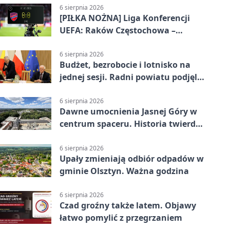
6 sierpnia 2026
[PIŁKA NOŻNA] Liga Konferencji
UEFA: Raków Częstochowa –
Hammarby FF 0:0 w pierwszym
meczu III rundy eliminacji
6 sierpnia 2026
Budżet, bezrobocie i lotnisko na
jednej sesji. Radni powiatu podjęli
decyzje
6 sierpnia 2026
Dawne umocnienia Jasnej Góry w
centrum spaceru. Historia twierdzy
z nowej perspektywy
6 sierpnia 2026
Upały zmieniają odbiór odpadów w
gminie Olsztyn. Ważna godzina
6 sierpnia 2026
Czad groźny także latem. Objawy
łatwo pomylić z przegrzaniem