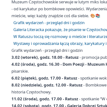
Muzeum Częstochowskie serwuje w lutym miks lokalne
- od karykatur po bombkowe opowieści. Wydarzenia 
mieście, więc każdy znajdzie coś dla siebie. 🎨📚
Grafik wydarzeń - przegląd dni i godzin
Galeria Literacka pokazuje, że pisanie w Częstoch
W Ratuszu toczą się rozmowy o mieście i literaturze
Wystawy i oprowadzania łączą obrazy, karykatury i
Grafik wydarzeń - przegląd dni i godzin
3.02 (wtorek), godz. 18.00 - Ratusz
- promocja pub
4.02 (środa), godz. 16.30 - Dom Poezji - Muzeum
pisarskie.
6.02 (piątek), godz. 17.00 - Ratusz
- spotkanie wok
8.02 (niedziela), godz. 12.00 - Ratusz
- Bombkowe 
historia Częstochowy.
11.02 (środa), godz. 17.00 - Ratusz
- spotkanie “W
14.02 (sobota), godz. 17.00 - Galeria Dobrej Sztuk