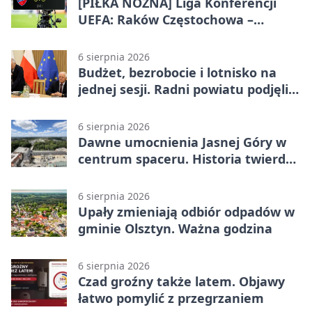
[PIŁKA NOŻNA] Liga Konferencji
UEFA: Raków Częstochowa –
Hammarby FF 0:0 w pierwszym
meczu III rundy eliminacji
6 sierpnia 2026
Budżet, bezrobocie i lotnisko na
jednej sesji. Radni powiatu podjęli
decyzje
6 sierpnia 2026
Dawne umocnienia Jasnej Góry w
centrum spaceru. Historia twierdzy
z nowej perspektywy
6 sierpnia 2026
Upały zmieniają odbiór odpadów w
gminie Olsztyn. Ważna godzina
6 sierpnia 2026
Czad groźny także latem. Objawy
łatwo pomylić z przegrzaniem