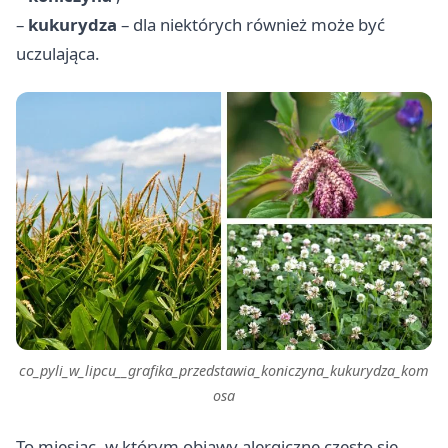
–
kukurydza
– dla niektórych również może być
uczulająca.
co_pyli_w_lipcu__grafika_przedstawia_koniczyna_kukurydza_kom
osa
To miesiąc, w którym objawy alergiczne często się