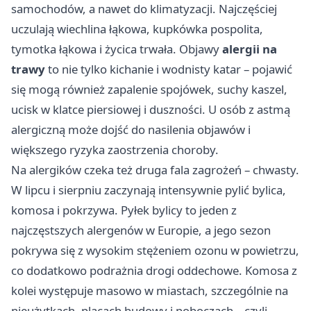
samochodów, a nawet do klimatyzacji. Najczęściej
uczulają wiechlina łąkowa, kupkówka pospolita,
tymotka łąkowa i życica trwała. Objawy
alergii na
trawy
to nie tylko kichanie i wodnisty katar – pojawić
się mogą również zapalenie spojówek, suchy kaszel,
ucisk w klatce piersiowej i duszności. U osób z astmą
alergiczną może dojść do nasilenia objawów i
większego ryzyka zaostrzenia choroby.
Na alergików czeka też druga fala zagrożeń – chwasty.
W lipcu i sierpniu zaczynają intensywnie pylić bylica,
komosa i pokrzywa. Pyłek bylicy to jeden z
najczęstszych alergenów w Europie, a jego sezon
pokrywa się z wysokim stężeniem ozonu w powietrzu,
co dodatkowo podrażnia drogi oddechowe. Komosa z
kolei występuje masowo w miastach, szczególnie na
nieużytkach, placach budowy i poboczach – czyli