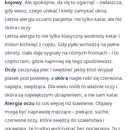
bojowy
. Ale spokojnie, da się to ogarnąć – zwłaszcza,
gdy wiesz, czego unikać i kiedy zamykać okna.
Letnia alergia oczami pacjenta: nie tylko katar, ale też
skóra i oczy
Letnia alergia to nie tylko klasyczny wodnisty katar i
milion kichnięć z rzędu. Gdy pyłki wchodzą na pełne
obroty, ciało daje sygnały na różnych frontach – i to
często tam, gdzie najmniej się tego spodziewasz.
Oczy
zaczynają piec i swędzieć jakby ktoś wsypał
piasek pod powiekę, a
skóra
nagle robi się czerwona,
napięta, swędząca. Dla wielu osób to właśnie oczy i
skóra są największym utrapieniem, a nie sam katar.
Alergia oczu
to coś więcej niż łzawienie. Objawy
mogą być naprawdę męczące – piekące, suche,
czerwone oczy, które swędzą do szaleństwa i
sprawiają, że trudno wytrzymać bez pocierania. To z