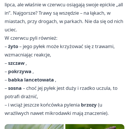
lipca, ale właśnie w czerwcu osiągają swoje epickie „all
in”. Najgorsze? Trawy są wszędzie – na łąkach, w
miastach, przy drogach, w parkach. Nie da się od nich
uciec.
W czerwcu pyli również:
–
żyto
– jego pyłek może krzyżować się z trawami,
wzmacniając reakcje,
–
szczaw
,
–
pokrzywa
,
–
babka lancetowata
,
–
sosna
– choć jej pyłek jest duży i rzadko uczula, to
potrafi drażnić,
– i wciąż jeszcze końcówka pylenia
brzozy
(u
wrażliwych nawet mikrodawki mają znaczenie).