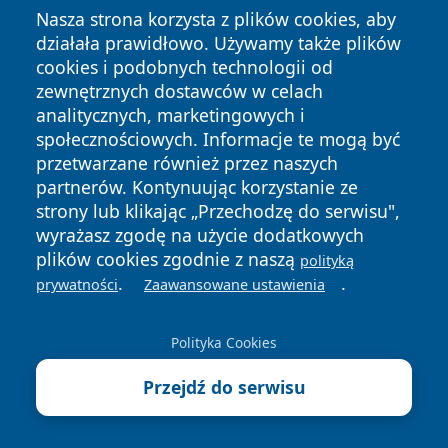
Poczesna, powiat częstochowski -
Nasza strona korzysta z plików cookies, aby
adresy, telefony, godziny otwarcia
działała prawidłowo. Używamy także plików
8 sierpnia 2026
cookies i podobnych technologii od
Apteki Koniecpol, powiat
zewnętrznych dostawców w celach
częstochowski - adresy, telefony,
analitycznych, marketingowych i
godziny otwarcia
społecznościowych. Informacje te mogą być
przetwarzane również przez naszych
8 sierpnia 2026
Apteki Konopiska, powiat
partnerów. Kontynuując korzystanie ze
częstochowski - adresy, telefony,
strony lub klikając „Przechodzę do serwisu",
godziny otwarcia
wyrażasz zgodę na użycie dodatkowych
plików cookies zgodnie z naszą
polityką
8 sierpnia 2026
.
.
Apteki Kościelec, gmina Rędziny,
prywatności
Zaawansowane ustawienia
powiat częstochowski - adresy,
telefony, godziny otwarcia
Polityka Cookies
Przejdź do serwisu
<< Poprzedni
Nowa kampania URE pomoże lepiej zrozumieć