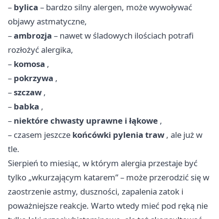
–
bylica
– bardzo silny alergen, może wywoływać
objawy astmatyczne,
–
ambrozja
– nawet w śladowych ilościach potrafi
rozłożyć alergika,
–
komosa
,
–
pokrzywa
,
–
szczaw
,
–
babka
,
–
niektóre chwasty uprawne i łąkowe
,
– czasem jeszcze
końcówki pylenia traw
, ale już w
tle.
Sierpień to miesiąc, w którym alergia przestaje być
tylko „wkurzającym katarem” – może przerodzić się w
zaostrzenie astmy, duszności, zapalenia zatok i
poważniejsze reakcje. Warto wtedy mieć pod ręką nie