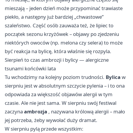
mieszają – jeden dzień może przypominać trawiaste
piekło, a następny już bardziej „chwastowe”
szaleństwo. Część osób zauważa też, że lipiec to
początek sezonu krzyżówek – objawy po zjedzeniu
niektórych owoców (np. melona czy selera) to może
być reakcja na bylicę, która właśnie się rozpyla.
Sierpień to czas ambrozji i bylicy — alergiczne
tsunami końcówki lata
Tu wchodzimy na kolejny poziom trudności.
Bylica
w
sierpniu jest w absolutnym szczycie pylenia – i to ona
odpowiada za większość objawów alergii w tym
czasie. Ale nie jest sama. W sierpniu swój festiwal
zaczyna
ambrozja
, nazywana królową alergii – mało
jej potrzeba, żeby wywołać duży dramat.
W sierpniu pylą przede wszystkim: