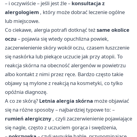
– i oczywiście – jeśli jest źle –
konsultacja z
alergologiem
, który może dobrać leczenie ogólne
lub miejscowe.
Co ciekawe, alergia potrafi dotknąć też
same okolice
oczu
– pojawia się wtedy opuchlizna powiek,
zaczerwienienie skóry wokół oczu, czasem łuszczenie
się naskórka lub piekące uczucie jak przy atopii. To
reakcja skórna na obecność alergenów w powietrzu
albo kontakt z nimi przez ręce. Bardzo często takie
objawy są mylone z reakcją na kosmetyki, co tylko
opóźnia diagnozę.
A co ze skórą?
Letnia alergia skórna
może objawiać
się na różne sposoby – najbardziej typowe to: –
rumień alergiczny
, czyli zaczerwienienie pojawiające
się nagle, często z uczuciem gorąca i swędzenia,
–
pokrzywka
– czyli wypukłe bąble, przypominające