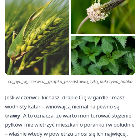
co_pyli_w_czerwcu__grafika_przedstawia_zyto_pokrzywa_babka
Jeśli w czerwcu kichasz, drapie Cię w gardle i masz
wodnisty katar – winowajcą niemal na pewno są
trawy
. A to oznacza, że warto monitorować stężenie
pyłków i nie wietrzyć mieszkań o poranku i w południe
– właśnie wtedy w powietrzu unosi się ich najwięcej.