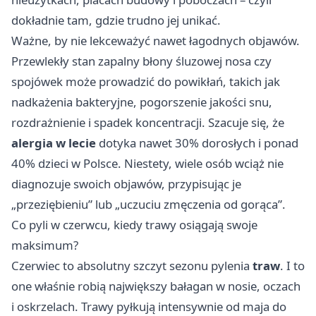
dokładnie tam, gdzie trudno jej unikać.
Ważne, by nie lekceważyć nawet łagodnych objawów.
Przewlekły stan zapalny błony śluzowej nosa czy
spojówek może prowadzić do powikłań, takich jak
nadkażenia bakteryjne, pogorszenie jakości snu,
rozdrażnienie i spadek koncentracji. Szacuje się, że
alergia w lecie
dotyka nawet 30% dorosłych i ponad
40% dzieci w Polsce. Niestety, wiele osób wciąż nie
diagnozuje swoich objawów, przypisując je
„przeziębieniu” lub „uczuciu zmęczenia od gorąca”.
Co pyli w czerwcu, kiedy trawy osiągają swoje
maksimum?
Czerwiec to absolutny szczyt sezonu pylenia
traw
. I to
one właśnie robią największy bałagan w nosie, oczach
i oskrzelach. Trawy pyłkują intensywnie od maja do