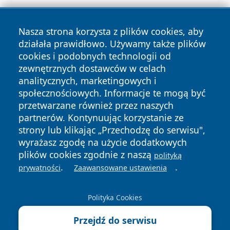
Nasza strona korzysta z plików cookies, aby
działała prawidłowo. Używamy także plików
cookies i podobnych technologii od
Copyright © 2026 czestochowanews.pl Wszystkie prawa
zewnętrznych dostawców w celach
zastrzeżone.
analitycznych, marketingowych i
społecznościowych. Informacje te mogą być
przetwarzane również przez naszych
Polityka
Polityka
News
Autorzy
partnerów. Kontynuując korzystanie ze
Prywatności
Cookies
strony lub klikając „Przechodzę do serwisu",
wyrażasz zgodę na użycie dodatkowych
cześć
plików cookies zgodnie z naszą
polityką
.
.
prywatności
Zaawansowane ustawienia
Polityka Cookies
Przejdź do serwisu