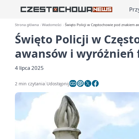
Prz
Strona główna
Wiadomości
Święto Policji w Częstochowie pod znakiem a
Święto Policji w Częs
awansów i wyróżnień 
4 lipca 2025
2 min czytania
Udostępnij