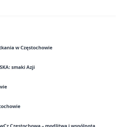
tkania w Częstochowie
KA: smaki Azji
wie
tochowie
hwCz Częstochowa – modlitwa i wspólnota