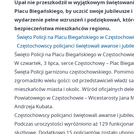
Upał nie przeszkodził w wyjątkowym świętowaniu!
Placu Biegańskiego, by uczcić swoje jubileusze 
wydarzenie pełne wzruszeń i podziękowań, które
bezpieczeństwa mieszkańców regionu.
Święto Policji na Placu Biegańskiego w Częstocho
Częstochowscy policjanci świętowali awanse i jubil
Święto Policji na Placu Biegańskiego w Częstochow
W czwartek, 3 lipca, serce Częstochowy – Plac Bieg
Święta Policji garnizonu częstochowskiego. Pomim
zgromadziło wielu gości: od przedstawicieli władz
mieszkańców miasta i okolic. Wśród oficjalnych del
Powiatowego w Częstochowie – Wicestarosty Jana 
Andrzeja Kubata.
Częstochowscy policjanci świętowali awanse i jubile
Podczas uroczystości wyróżniono aż 129 funkcjonar
służbowe. Dodatkowo 15 policjantów zostało uhonor