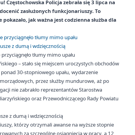
 Częstochowska Policja zebrała się 3 lipca na
i docenić zasłużonych funkcjonariuszy. To
 pokazało, jak ważna jest codzienna służba dla
wie przyciągnęło tłumy mimo upału
eusze z dumą i wdzięcznością
ie przyciągnęło tłumy mimo upału
ańskiego – stało się miejscem uroczystych obchodów
o ponad 30-stopniowego upału, wydarzenie
 samorządowych, przez służby mundurowe, aż po
egacji nie zabrakło reprezentantów Starostwa
Miarzyńskiego oraz Przewodniczącego Rady Powiatu
usze z dumą i wdzięcznością
iuszy, którzy otrzymali awanse na wyższe stopnie
owanych za szczególne osiągnięcia w pracy, a 12