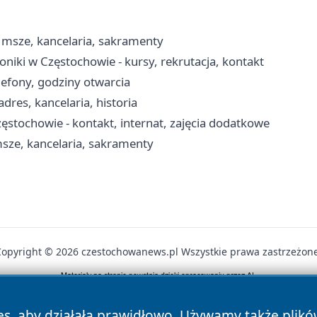
 msze, kancelaria, sakramenty
niki w Częstochowie - kursy, rekrutacja, kontakt
lefony, godziny otwarcia
dres, kancelaria, historia
tochowie - kontakt, internat, zajęcia dodatkowe
msze, kancelaria, sakramenty
Copyright © 2026 czestochowanews.pl Wszystkie prawa zastrzeżone
News
Autorzy
Polityka Prywatności
Polityka Cookie
es, aby działała prawidłowo. Używamy także plik