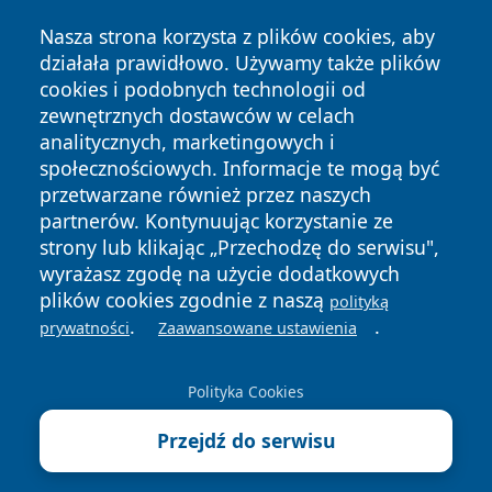
Nasza strona korzysta z plików cookies, aby
działała prawidłowo. Używamy także plików
cookies i podobnych technologii od
Copyright © 2026 czestochowanews.pl Wszystkie prawa
zewnętrznych dostawców w celach
zastrzeżone.
analitycznych, marketingowych i
społecznościowych. Informacje te mogą być
przetwarzane również przez naszych
Polityka
Polityka
News
Autorzy
partnerów. Kontynuując korzystanie ze
Prywatności
Cookies
strony lub klikając „Przechodzę do serwisu",
wyrażasz zgodę na użycie dodatkowych
cześć
plików cookies zgodnie z naszą
polityką
.
.
prywatności
Zaawansowane ustawienia
Polityka Cookies
Przejdź do serwisu