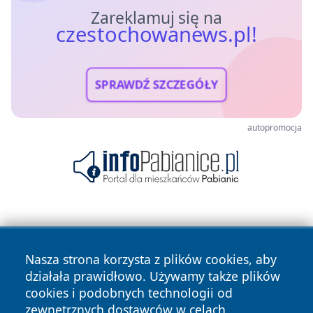
Zareklamuj się na
czestochowanews.pl!
SPRAWDŹ SZCZEGÓŁY
autopromocja
Nasza strona korzysta z plików cookies, aby
działała prawidłowo. Używamy także plików
cookies i podobnych technologii od
Copyright © 2026 czestochowanews.pl Wszystkie prawa
zewnętrznych dostawców w celach
zastrzeżone.