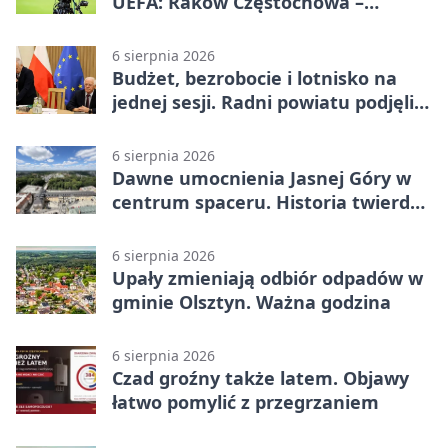
UEFA: Raków Częstochowa –
Hammarby FF 0:0 w pierwszym
meczu III rundy eliminacji
6 sierpnia 2026
Budżet, bezrobocie i lotnisko na
jednej sesji. Radni powiatu podjęli
decyzje
6 sierpnia 2026
Dawne umocnienia Jasnej Góry w
centrum spaceru. Historia twierdzy
z nowej perspektywy
6 sierpnia 2026
Upały zmieniają odbiór odpadów w
gminie Olsztyn. Ważna godzina
6 sierpnia 2026
Czad groźny także latem. Objawy
łatwo pomylić z przegrzaniem