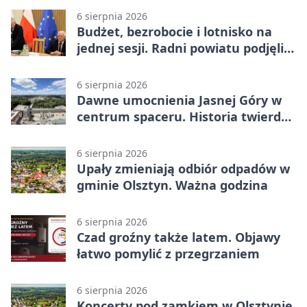
meczu III rundy eliminacji
6 sierpnia 2026
Budżet, bezrobocie i lotnisko na
jednej sesji. Radni powiatu podjęli
decyzje
6 sierpnia 2026
Dawne umocnienia Jasnej Góry w
centrum spaceru. Historia twierdzy
z nowej perspektywy
6 sierpnia 2026
Upały zmieniają odbiór odpadów w
gminie Olsztyn. Ważna godzina
6 sierpnia 2026
Czad groźny także latem. Objawy
łatwo pomylić z przegrzaniem
6 sierpnia 2026
Koncerty pod zamkiem w Olsztynie.